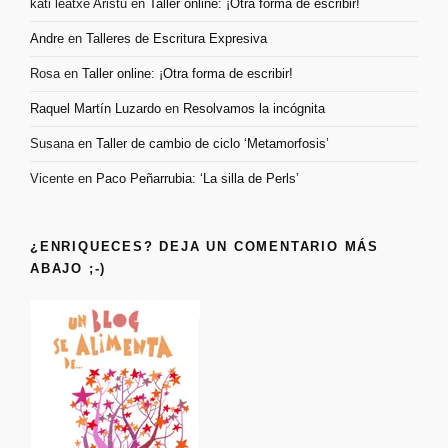
kati leatxe Aristu
en
Taller online: ¡Otra forma de escribir!
Andre
en
Talleres de Escritura Expresiva
Rosa
en
Taller online: ¡Otra forma de escribir!
Raquel Martín Luzardo
en
Resolvamos la incógnita
Susana
en
Taller de cambio de ciclo ‘Metamorfosis’
Vicente
en
Paco Peñarrubia: ‘La silla de Perls’
¿ENRIQUECES? DEJA UN COMENTARIO MÁS
ABAJO ;-)