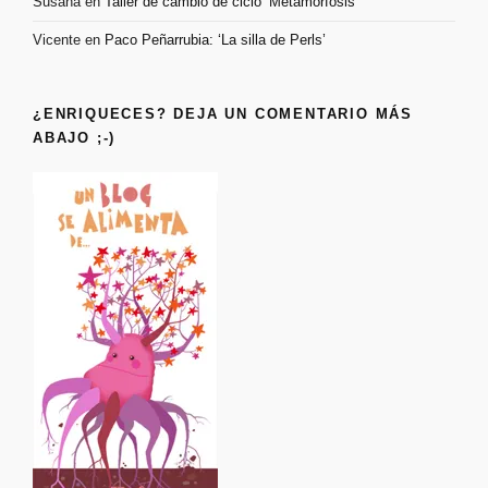
Susana
en
Taller de cambio de ciclo ‘Metamorfosis’
Vicente
en
Paco Peñarrubia: ‘La silla de Perls’
¿ENRIQUECES? DEJA UN COMENTARIO MÁS
ABAJO ;-)