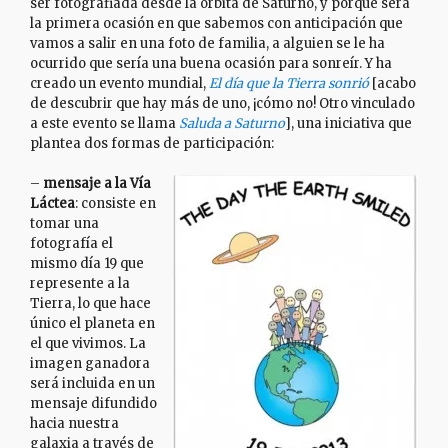
ser fotografiada desde la órbita de Saturno, y porque será
la primera ocasión en que sabemos con anticipación que
vamos a salir en una foto de familia, a alguien se le ha
ocurrido que sería una buena ocasión para sonreír. Y ha
creado un evento mundial,
El día que la Tierra sonrió
[acabo
de descubrir que hay más de uno, ¡cómo no! Otro vinculado
a este evento se llama
Saluda a Saturno
], una iniciativa que
plantea dos formas de participación:
–
mensaje a la Vía
Láctea
: consiste en
tomar una
fotografía el
mismo día 19 que
represente a la
Tierra, lo que hace
único el planeta en
el que vivimos. La
imagen ganadora
será incluida en un
mensaje difundido
hacia nuestra
galaxia a través de