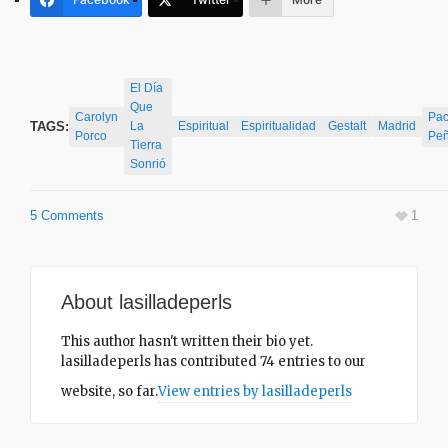
El Día
Que
Carolyn
Pa
TAGS:
La
Espiritual
Espiritualidad
Gestalt
Madrid
Porco
Peñ
Tierra
Sonrió
5 Comments
1
About
lasilladeperls
This author hasn't written their bio yet.
lasilladeperls
has contributed 74 entries to our
website, so far.
View entries by
lasilladeperls