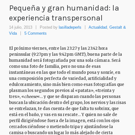
Pequeña y gran humanidad: la
experiencia transpersonal
14 julio, 2013
Posted by
lasilladeperls
Actualidad
,
Gestalt &
Vida
5 Comments
El próximo viernes, entre las 23:27 y las 23:42 hora
peninsular (9:27pm y las 9:42pm GMT), buena parte de la
humanidad será fotografiada por una sola cámara. Será
como una foto de familia, pero no una de esas
instantáneas en las que todo el mundo posa y sonríe, en
una composición perfecta de variedad, artificialidad y
edulcoramiento, sino más bien como esas fotografías que
plasman los segundos previos al «patata», «treinta y
tres», «
cheese
«… y que se disparan cuando las personas
buscan la ubicación dentro del grupo, los nervios y las risas
se entrelazan, te das cuenta de que falta tu sobrinx, que
está en el baño, y vas en su rescate… Y quien no sale de
perfil dirigiéndose fuera de la imagen, está con los ojos
cerrados riéndose o metiendo tripa y ajustándose la
camisa o buscando un lugar lo más alejado de cierta