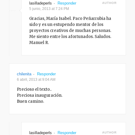
lasilladeperls
·
Responder
AUTHOR
5 junio, 2013 at 7:24 PM
Gracias, María Isabel. Paco Peñarrubia ha
sido y es un estupendo mentor de los
proyectos creativos de muchas personas.
Me siento entre los afortunados. Saludos.
Manuel R.
chilenita
·
Responder
6 abril, 2013 at 9:04 AM
Precioso el texto..
Preciosa inauguración.
Buen camino.
lasilladeperls
·
Responder
AUTHOR