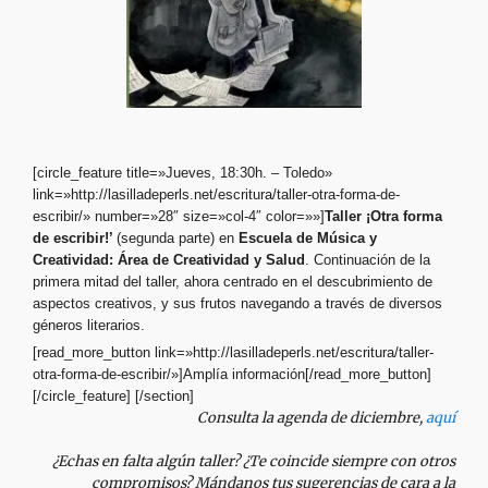
[circle_feature title=»Jueves, 18:30h. – Toledo»
link=»http://lasilladeperls.net/escritura/taller-otra-forma-de-
escribir/» number=»28″ size=»col-4″ color=»»]
Taller ¡Otra forma
de escribir!’
(segunda parte) en
Escuela de Música y
Creatividad:
Área de Creatividad y Salud
. Continuación de la
primera mitad del taller, ahora centrado en el descubrimiento de
aspectos creativos, y sus frutos navegando a través de diversos
géneros literarios.
[read_more_button link=»http://lasilladeperls.net/escritura/taller-
otra-forma-de-escribir/»]Amplía información[/read_more_button]
[/circle_feature] [/section]
Consulta la agenda de diciembre,
aquí
¿Echas en falta algún taller? ¿Te coincide siempre con otros
compromisos? Mándanos tus sugerencias de cara a la