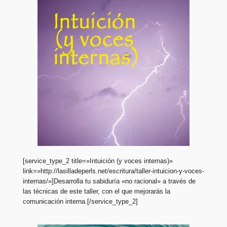
[service_type_2 title=»Intuición (y voces internas)»
link=»http://lasilladeperls.net/escritura/taller-intuicion-y-voces-
internas/»]Desarrolla tu sabiduría «no racional» a través de
las técnicas de este taller, con el que mejorarás la
comunicación interna.[/service_type_2]