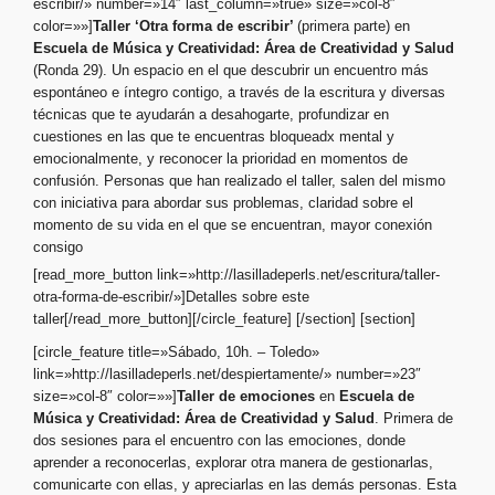
escribir/» number=»14″ last_column=»true» size=»col-8″
color=»»]
Taller ‘Otra forma de escribir’
(primera parte) en
Escuela de Música y Creatividad:
Área de Creatividad y Salud
(Ronda 29). Un espacio en el que descubrir un encuentro más
espontáneo e íntegro contigo, a través de la escritura y diversas
técnicas que te ayudarán a desahogarte, profundizar en
cuestiones en las que te encuentras bloqueadx mental y
emocionalmente, y reconocer la prioridad en momentos de
confusión. Personas que han realizado el taller, salen del mismo
con iniciativa para abordar sus problemas, claridad sobre el
momento de su vida en el que se encuentran, mayor conexión
consigo
[read_more_button link=»http://lasilladeperls.net/escritura/taller-
otra-forma-de-escribir/»]Detalles sobre este
taller[/read_more_button][/circle_feature] [/section] [section]
[circle_feature title=»Sábado, 10h. – Toledo»
link=»http://lasilladeperls.net/despiertamente/» number=»23″
size=»col-8″ color=»»]
Taller de emociones
en
Escuela de
Música y Creatividad:
Área de Creatividad y Salud
. Primera de
dos sesiones para el encuentro con las emociones, donde
aprender a reconocerlas, explorar otra manera de gestionarlas,
comunicarte con ellas, y apreciarlas en las demás personas. Esta