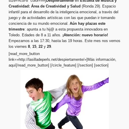
size=»col-8″ color=»»]
Despiertamente
en
Escuela de Música y
Creatividad:
Área de Creatividad y Salud
(Ronda 29). Espacio
infantil para el desarrollo de la inteligencia emocional, a través del
juego y de actividades artísticas con las que puedan ir tomando
conciencia de su mundo emocional.
Aún hay plazas este
trimestre
: apunta a tu hij@ a esta propuesta innovadora en
Toledo. Edades de 8 a 11 años.
¡Atención: nuevo horario!
Empezamos a las 17:30, hasta las 19 horas. Este mes nos vemos
los viernes
8
,
15
,
22
y
29
.
[read_more_button
link=»http://lasilladeperls.net/despiertamente/»]Más información,
aquí[/read_more_button] [/circle_feature]
[/section] [section]