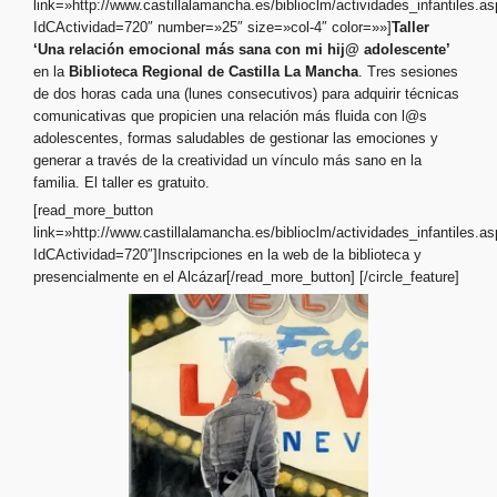
link=»http://www.castillalamancha.es/biblioclm/actividades_infantiles.a
IdCActividad=720″ number=»25″ size=»col-4″ color=»»]
Taller
‘Una relación emocional más sana con mi hij@ adolescente’
en la
Biblioteca Regional de Castilla La Mancha
. Tres sesiones
de dos horas cada una (lunes consecutivos) para adquirir técnicas
comunicativas que propicien una relación más fluida con l@s
adolescentes, formas saludables de gestionar las emociones y
generar a través de la creatividad un vínculo más sano en la
familia. El taller es gratuito.
[read_more_button
link=»http://www.castillalamancha.es/biblioclm/actividades_infantiles.a
IdCActividad=720″]Inscripciones en la web de la biblioteca y
presencialmente en el Alcázar[/read_more_button] [/circle_feature]