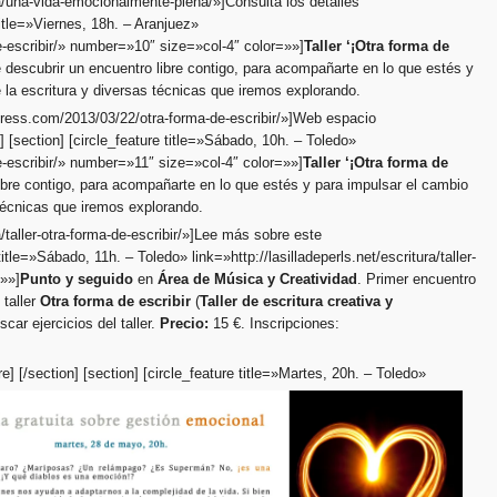
ra/una-vida-emocionalmente-plena/»]Consulta los detalles
title=»Viernes, 18h. – Aranjuez»
-de-escribir/» number=»10″ size=»col-4″ color=»»]
Taller ‘¡Otra forma de
 descubrir un encuentro libre contigo, para acompañarte en lo que estés y
 la escritura y diversas técnicas que iremos explorando.
press.com/2013/03/22/otra-forma-de-escribir/»]Web espacio
n] [section] [circle_feature title=»Sábado, 10h. – Toledo»
-de-escribir/» number=»11″ size=»col-4″ color=»»]
Taller ‘¡Otra forma de
ibre contigo, para acompañarte en lo que estés y para impulsar el cambio
 técnicas que iremos explorando.
a/taller-otra-forma-de-escribir/»]Lee más sobre este
title=»Sábado, 11h. – Toledo» link=»http://lasilladeperls.net/escritura/taller-
=»»]
Punto y seguido
en
Área de Música y Creatividad
. Primer encuentro
 taller
Otra forma de escribir
(
Taller de escritura creativa y
scar ejercicios del taller.
Precio:
15 €. Inscripciones:
ure]
[/section] [section]
[circle_feature title=»Martes, 20h. – Toledo»