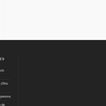
ES
clo
: ¡Otra
xpresiva
a de