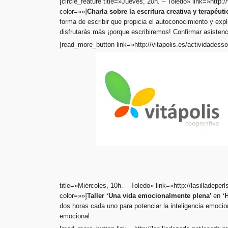
[circle_feature title=»Jueves, 20h. – Toledo» link=»http:
color=»»]
Charla sobre la escritura creativa y terapéuti
forma de escribir que propicia el autoconocimiento y expl
disfrutarás más ¡porque escribiremos! Confirmar asisten
[read_more_button link=»http://vitapolis.es/actividadess
title=»Miércoles, 10h. – Toledo» link=»http://lasilladeperl
color=»»]
Taller ‘Una vida emocionalmente plena’
en
‘
H
dos horas cada uno para potenciar la inteligencia emocion
emocional.