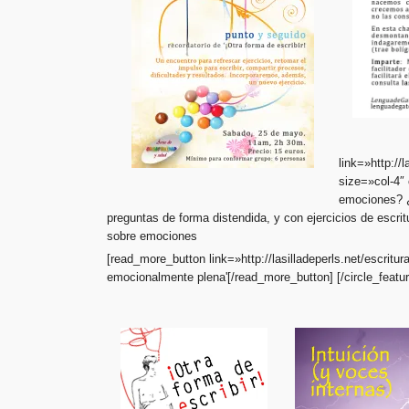
link=»http://
size=»col-4″
emociones? ¿
preguntas de forma distendida, y con ejercicios de escrit
sobre emociones
[read_more_button link=»http://lasilladeperls.net/escrit
emocionalmente plena'[/read_more_button] [/circle_feature