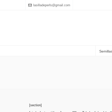
lasilladeperls@gmail.com
Semilla
[section]