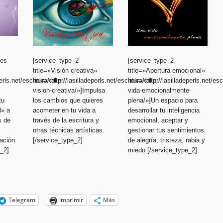
ces
[service_type_2
[service_type_2
title=»Visión creativa»
title=»Apertura emocional»
erls.net/escritura/taller-
link=»http://lasilladeperls.net/escritura/taller-
link=»http://lasilladeperls.net/esc
vision-creativa/»]Impulsa
vida-emocionalmente-
tu
los cambios que quieres
plena/»]Un espacio para
l» a
acometer en tu vida a
desarrollar tu inteligencia
s de
través de la escritura y
emocional, aceptar y
otras técnicas artísticas.
gestionar tus sentimientos
ación
[/service_type_2]
de alegría, tristeza, rabia y
e_2]
miedo.[/service_type_2]
Telegram
Imprimir
Más