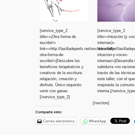
[service_type_2
[service_type_2
title=»¡Otra forma de
title=»Intuición (y vo
escribir!»
internas)»
link=»http://lasilladeperls.net/escritura/taller-
link=»http://lasilladep
otra-forma-de-
intuicion-y-voces-
escribir/»]Descubre los
internas/»]Desarrolla 
beneficios terapéuticos y
sabiduría «no raciona
creativos de la escritura:
través de las técnica
relajación, creación y
este taller, con el que
disfrute. Único requisito:
mejorarás la comunic
venir con ganas.
interna.[/service_typ
[/service_type_2]
[/section]
Comparte esto:
Correo electrónico
WhatsApp