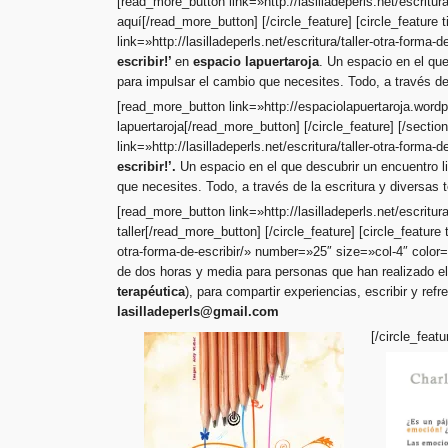
[read_more_button link=»http://lasilladeperls.net/escritu
aquí[/read_more_button] [/circle_feature] [circle_feature 
link=»http://lasilladeperls.net/escritura/taller-otra-forma
escribir!’
en
espacio lapuertaroja
. Un espacio en el que
para impulsar el cambio que necesites. Todo, a través de
[read_more_button link=»http://espaciolapuertaroja.word
lapuertaroja[/read_more_button] [/circle_feature] [/sectio
link=»http://lasilladeperls.net/escritura/taller-otra-forma
escribir!’.
Un espacio en el que descubrir un encuentro l
que necesites. Todo, a través de la escritura y diversas
[read_more_button link=»http://lasilladeperls.net/escritur
taller[/read_more_button] [/circle_feature] [circle_feature 
otra-forma-de-escribir/» number=»25″ size=»col-4″ color
de dos horas y media para personas que han realizado el
terapéutica
), para compartir experiencias, escribir y refre
lasilladeperls@gmail.com
[/circle_feat