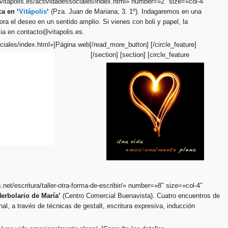
//vitapolis.es/actividadessociales/index.html» number=»2″ size=»col-4″
ca en ‘
Vitápolis
‘
(Pza. Juan de Mariana, 3. 1º). Indagaremos en una
ora el deseo en un sentido amplio. Si vienes con boli y papel, la
cia en contacto@vitapolis.es.
ociales/index.html»]Página web[/read_more_button] [/circle_feature]
[/section] [section]
[circle_feature
s.net/escritura/taller-otra-forma-de-escribir/» number=»8″ size=»col-4″
erbolario d
e María’
(Centro Comercial Buenavista). Cuatro encuentros de
al, a través de técnicas de gestalt, escritura expresiva, inducción