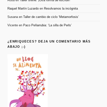
Rosa
en
Taller online: ¡Otra forma de escribir!
Raquel Martín Luzardo
en
Resolvamos la incógnita
Susana
en
Taller de cambio de ciclo ‘Metamorfosis’
Vicente
en
Paco Peñarrubia: ‘La silla de Perls’
¿ENRIQUECES? DEJA UN COMENTARIO MÁS
ABAJO ;-)