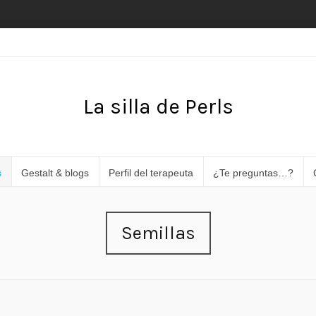
La silla de Perls
s
Gestalt & blogs
Perfil del terapeuta
¿Te preguntas…?
Semillas