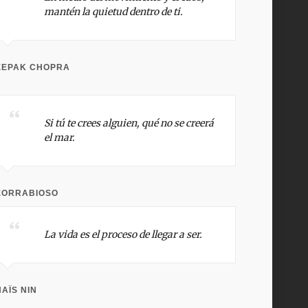
mantén la quietud dentro de ti.
EEPAK CHOPRA
Si tú te crees alguien, qué no se creerá
el mar.
EORRABIOSO
La vida es el proceso de llegar a ser.
AÏS NIN