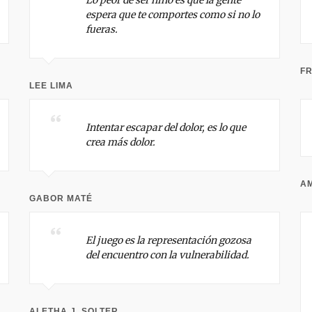
Lo peor de ser niño es que la gente
espera que te comportes como si no lo
fueras.
F
LEE LIMA
Intentar escapar del dolor, es lo que
crea más dolor.
A
GABOR MATÉ
El juego es la representación gozosa
del encuentro con la vulnerabilidad.
ALETHA J. SOLTER