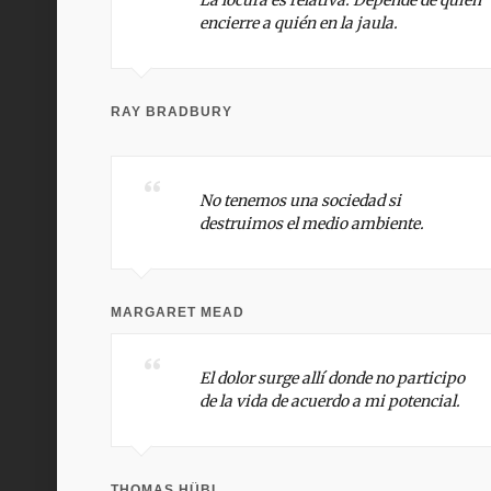
La locura es relativa. Depende de quién
encierre a quién en la jaula.
RAY BRADBURY
No tenemos una sociedad si
destruimos el medio ambiente.
MARGARET MEAD
El dolor surge allí donde no participo
de la vida de acuerdo a mi potencial.
THOMAS HÜBL