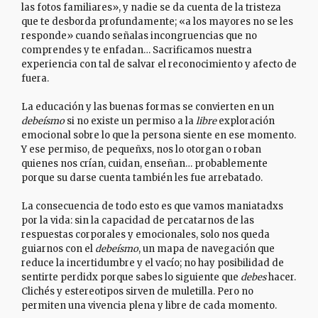
las fotos familiares», y nadie se da cuenta de la tristeza
que te desborda profundamente; «a los mayores no se les
responde» cuando señalas incongruencias que no
comprendes y te enfadan… Sacrificamos nuestra
experiencia con tal de salvar el reconocimiento y afecto de
fuera.
La educación y las buenas formas se convierten en un
debeísmo
si no existe un permiso a la
libre
exploración
emocional sobre lo que la persona siente en ese momento.
Y ese permiso, de pequeñxs, nos lo otorgan o roban
quienes nos crían, cuidan, enseñan… probablemente
porque su darse cuenta también les fue arrebatado.
La consecuencia de todo esto es que vamos maniatadxs
por la vida: sin la capacidad de percatarnos de las
respuestas corporales y emocionales, solo nos queda
guiarnos con el
debeísmo
, un mapa de navegación que
reduce la incertidumbre y el vacío; no hay posibilidad de
sentirte perdidx porque sabes lo siguiente que
debes
hacer.
Clichés y estereotipos sirven de muletilla. Pero no
permiten una vivencia plena y libre de cada momento.