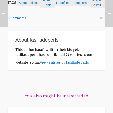
Darse
Terapia
TAGS:
Acercadeísmo
Debeísmo
Percatarse
Cuenta
Gestalt
2 Comments
2
About
lasilladeperls
This author hasn't written their bio yet.
lasilladeperls
has contributed 74 entries to our
website, so far.
View entries by
lasilladeperls
You also might be interested in