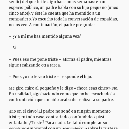
sentir) del que fui testigo hace unas semanas: en un
espacio público, un padre habla con su hijo pequeño (unos
cinco años), y éste le cuenta que ha mentido a un
compañero. Yo escucho toda la conversación de espaldas,
no los veo. A continuación, el padre pregunta:
– ¿Y a mí me has mentido alguna vez?
– Sí…
– Pues eso me pone triste – afirma el padre, mientras
sigue realizando otra tarea.
– Pues yo no te veo triste – responde el hijo.
Me giro, miro al pequeño y le digo «choca esas cinco». No.
En realidad, sigo haciendo como que no he escuchado la
confrontación que un niño acaba de realizar a su padre.
¡Dio en el clavo! El padre no sonó en ningún momento
triste; en todo caso, contrariado, confundido, quizá
enfadado. ¿Triste? Para nada. Le faltó completar su
debeísmo
emocional con un
acercadeísmo
sobre la tristeza,