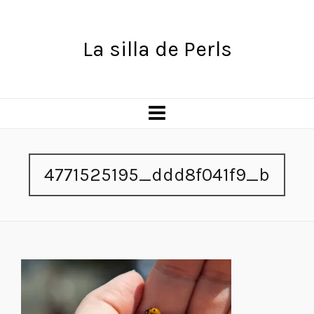
La silla de Perls
4771525195_ddd8f041f9_b