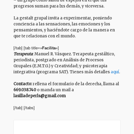
– un grupo como salón de espejos en el que tus
progresos suman para lxs demás, y viceversa.
La gestalt grupal invita a experimentar, poniendo
conciencia a las sensaciones, las emociones y los
pensamientos, y haciéndote cargo de la manera en
que te relacionas con el mundo.
[/tab] [tab title=»
Facilita
«]
Terapeuta
: Manuel R. Vásquez. Terapeuta gestáltico,
periodista, postgrado en Análisis de Procesos
Grupales (E.M.T.G.) y Creatividad; y psicoterapia
integrativa (programa SAT). Tienes más detalles
aquí
.
Contacto:
rellena el formulario de la derecha, llama al
669.038.740
o manda un mail a
lasilladeperls@gmail.com
[/tab] [/tabs]