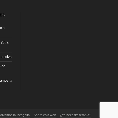
ES
clo
: ¡Otra
xpresiva
a de
amos la
olvamos la incógnita
Sobre esta web
¿Yo necesito terapia?