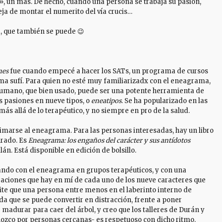
», un más. De hecho, cuando una persona se trabaja su pasión,
deja de montar el numerito del vía crucis…
a, que también se puede 😉
nes
fue cuando empecé a hacer los SATs, un programa de cursos
ma sufí. Para quien no esté muy familiarizadx con el eneagrama,
 humano, que bien usado, puede ser una potente herramienta de
s pasiones en nueve tipos, o
eneatipos
. Se ha popularizado en las
más allá de lo terapéutico, y no siempre en pro de la salud.
oximarse al eneagrama. Para las personas interesadas, hay un libro
urado. Es
Eneagrama: los engaños del carácter y sus antídotos
án. Está disponible en edición de bolsillo.
ando con el eneagrama en grupos terapéuticos, y con una
ijaciones que hay en mí de cada uno de los nueve caracteres que
te que una persona entre menos en el laberinto interno de
eda que se puede convertir en distracción, frente a poner
adurar para caer del árbol, y creo que los talleres de Durán y
onozco por personas cercanas- es respetuoso con dicho ritmo.