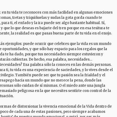
: en tu vida te reconoces con más facilidad en algunas emociones
 bromas, tretas y triquiñuelas y sudas la gota gorda cuando te
para ti, el enfado y la ira puede ser algo bastante habitual. Sí,
y que lo que deseas es bajarte del tren porque en esa tesitura te
te, la realidad es que pasas buena parte de tu vida en el enojo.
ás ejemplos: puede ocurrir que celebres que la vida es un mundo
e oportunidades, y que sólo hay espacio para los regalos que la
ida te ha dado, porque tus necesidades siempre estuvieron y
starán cubiertas. De hecho, esa palabra, necesidades…
Necesidades? Esa palabra sólo la conoces en las demás personas.
ara ti, tu vida es una experiencia de saciedades, y lo vives desde el
rivilegio. También puede ser que tu pasión sea la frialdad y el
esapego hacia un mundo que no merece la pena, donde las
ersonas sólo cuidan de sí mismas. O el miedo ante una jungla
emasiado peligrosa en la que necesites sentirte con control de la
ituación.
formas de distorsionar la vivencia emocional de la Vida dentro de
poco de cada una de estas pasiones, pero siempre acabamos
ña bonita’ de nuestro mundo emocional, o quizá, por ser más