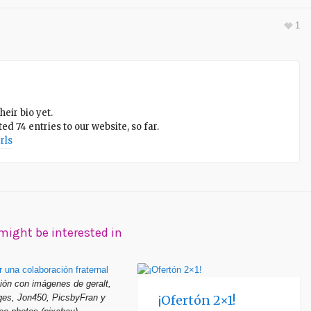
1
heir bio yet.
ed 74 entries to our website, so far.
rls
might be interested in
ón con imágenes de geralt,
es, Jon450, PicsbyFran y
¡Ofertón 2×1!