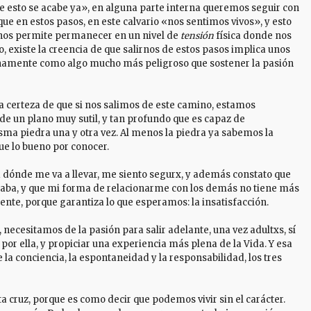
 esto se acabe ya», en alguna parte interna queremos seguir con
que en estos pasos, en este calvario «nos sentimos vivos», y esto
, nos permite permanecer en un nivel de
tensión
física donde nos
 existe la creencia de que salirnos de estos pasos implica unos
ternamente como algo mucho más peligroso que sostener la pasión
 certeza de que si nos salimos de este camino, estamos
o de un plano muy sutil, y tan profundo que es capaz de
ma piedra una y otra vez. Al menos la piedra ya sabemos la
ue lo bueno por conocer.
 a dónde me va a llevar, me siento segurx, y además constato que
saba, y que mi forma de relacionarme con los demás no tiene más
ciente, porque garantiza lo que esperamos: la insatisfacción.
ecesitamos de la pasión para salir adelante, una vez adultxs, sí
or ella, y propiciar una experiencia más plena de la Vida. Y esa
e la conciencia, la espontaneidad y la responsabilidad, los tres
a cruz, porque es como decir que podemos vivir sin el carácter.