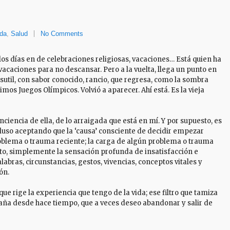
ida
,
Salud
No Comments
los días en de celebraciones religiosas, vacaciones… Está quien ha
acaciones para no descansar. Pero a la vuelta, llega un punto en
 sutil, con sabor conocido, rancio, que regresa, como la sombra
imos Juegos Olímpicos. Volvió a aparecer. Ahí está. Es la vieja
iencia de ella, de lo arraigada que está en mí. Y por supuesto, es
cluso aceptando que la ‘causa’ consciente de decidir empezar
roblema o trauma reciente; la carga de algún problema o trauma
o, simplemente la sensación profunda de insatisfacción e
labras, circunstancias, gestos, vivencias, conceptos vitales y
ón.
e rige la experiencia que tengo de la vida; ese filtro que tamiza
a desde hace tiempo, que a veces deseo abandonar y salir de