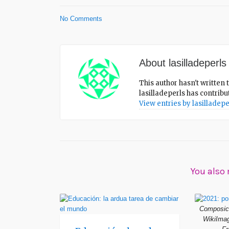
No Comments
About
lasilladeperls
This author hasn't written t
lasilladeperls
has contribut
View entries by
lasilladepe
You also 
Composici
WikiImag