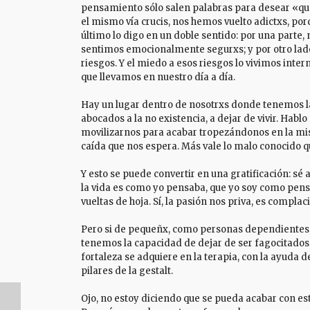
pensamiento sólo salen palabras para desear «que
el mismo vía crucis, nos hemos vuelto adictxs, por
último lo digo en un doble sentido: por una parte
sentimos emocionalmente segurxs; y por otro lado,
riesgos. Y el miedo a esos riesgos lo vivimos in
que llevamos en nuestro día a día.
Hay un lugar dentro de nosotrxs donde tenemos la
abocados a la no existencia, a dejar de vivir. Habl
movilizarnos para acabar tropezándonos en la mis
caída que nos espera. Más vale lo malo conocido q
Y esto se puede convertir en una gratificación: sé
la vida es como yo pensaba, que yo soy como pen
vueltas de hoja. Sí, la pasión nos priva, es compla
Pero si de pequeñx, como personas dependientes, n
tenemos la capacidad de dejar de ser fagocitados p
fortaleza se adquiere en la terapia, con la ayuda d
pilares de la gestalt.
Ojo, no estoy diciendo que se pueda acabar con est