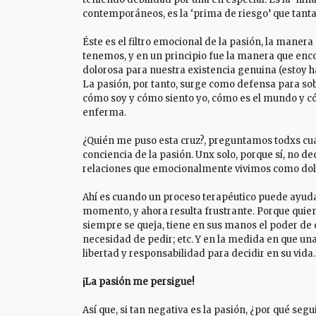
contemporáneos, es la ‘prima de riesgo’ que tant
Éste es el filtro emocional de la pasión, la maner
tenemos, y en un principio fue la manera que en
dolorosa para nuestra existencia genuina (estoy 
La pasión, por tanto, surge como defensa para so
cómo soy y cómo siento yo, cómo es el mundo y có
enferma.
¿Quién me puso esta cruz?, preguntamos todxs c
conciencia de la pasión. Unx solo, porque sí, no de
relaciones que emocionalmente vivimos como dol
Ahí es cuando un proceso terapéutico puede ayudar
momento, y ahora resulta frustrante. Porque quien
siempre se queja, tiene en sus manos el poder de 
necesidad de pedir; etc. Y en la medida en que u
libertad y responsabilidad para decidir en su vida.
¡La pasión me persigue!
Así que, si tan negativa es la pasión, ¿por qué se