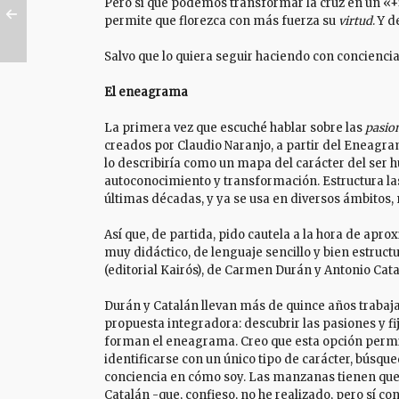
Pero sí que podemos transformar la cruz en un «+
permite que florezca con más fuerza su
virtud
. Y 
Salvo que lo quiera seguir haciendo con concienci
El eneagrama
La primera vez que escuché hablar sobre las
pasio
creados por Claudio Naranjo, a partir del Eneagra
lo describiría como un mapa del carácter del ser
autoconocimiento y transformación. Estructura la
últimas décadas, y ya se usa en diversos ámbitos, 
Así que, de partida, pido cautela a la hora de apr
muy didáctico, de lenguaje sencillo y bien estruct
(editorial Kairós), de Carmen Durán y Antonio Catal
Durán y Catalán llevan más de quince años trabaj
propuesta integradora: descubrir las pasiones y f
forman el eneagrama. Creo que esta opción permi
identificarse con un único tipo de carácter, búsqu
conciencia en cómo soy. Las manzanas tienen que m
Catalán -que, confieso, no he realizado, pero sí c