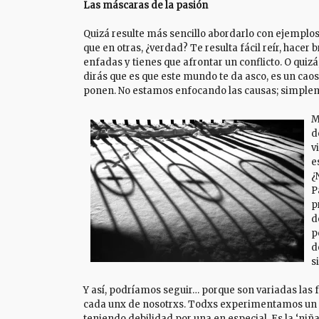
Las máscaras de la pasión
Quizá resulte más sencillo abordarlo con ejemplos
que en otras, ¿verdad? Te resulta fácil reír, hacer
enfadas y tienes que afrontar un conflicto. O quizá, 
dirás que es que este mundo te da asco, es un caos 
ponen. No estamos enfocando las causas; simplemen
M
d
v
e
¿
P
p
d
p
d
s
Y así, podríamos seguir… porque son variadas las 
cada unx de nosotrxs. Todxs experimentamos un 
teniendo debilidad por una en especial. Es la ‘ni