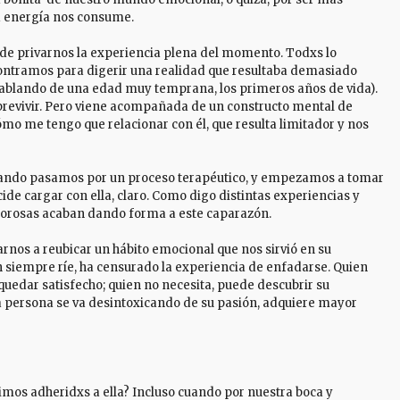
a energía nos consume.
a de privarnos la experiencia plena del momento. Todxs lo
contramos para digerir una realidad que resultaba demasiado
hablando de una edad muy temprana, los primeros años de vida).
brevivir. Pero viene acompañada de un constructo mental de
mo me tengo que relacionar con él, que resulta limitador y nos
uando pasamos por un proceso terapéutico, y empezamos a tomar
cide cargar con ella, claro. Como digo distintas experiencias y
orosas acaban dando forma a este caparazón.
nos a reubicar un hábito emocional que nos sirvió en su
 siempre ríe, ha censurado la experiencia de enfadarse. Quien
quedar satisfecho; quien no necesita, puede descubrir su
na persona se va desintoxicando de su pasión, adquiere mayor
guimos adheridxs a ella? Incluso cuando por nuestra boca y