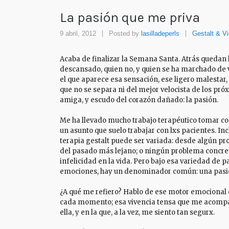
La pasión que me priva
9 abril, 2012
Posted by
lasilladeperls
Gestalt & V
Acaba de finalizar la Semana Santa. Atrás quedan 
descansado, quien no, y quien se ha marchado de v
el que aparece esa sensación, ese ligero malestar,
que no se separa ni del mejor velocista de los próx
amiga, y escudo del corazón dañado: la pasión.
Me ha llevado mucho trabajo terapéutico tomar conc
un asunto que suelo trabajar con lxs pacientes. In
terapia gestalt puede ser variada: desde algún p
del pasado más lejano; o ningún problema concret
infelicidad en la vida. Pero bajo esa variedad de pa
emociones, hay un denominador común: una pasi
¿A qué me refiero? Hablo de ese motor emocional qu
cada momento; esa vivencia tensa que me acompañ
ella, y en la que, a la vez, me siento tan segurx.