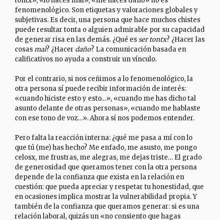
tontx», «lo haces mal», «me haces daño» no es
fenomenológico. Son etiquetas y valoraciones globales y
subjetivas. Es decir, una persona que hace muchos chistes
puede resultar tonta o alguien admirable por su capacidad
de generar risa en las demás. ¿Qué es
ser tontx
? ¿Hacer las
cosas
mal
? ¿Hacer
daño
? La comunicación basada en
calificativos no ayuda a construir un vínculo.
Por el contrario, si nos ceñimos a lo fenomenológico, la
otra persona sí puede recibir información de interés:
«cuando hiciste esto y esto…», «cuando me has dicho tal
asunto delante de otras personas», «cuando me hablaste
con ese tono de voz…». Ahora sí nos podemos entender.
Pero falta la reacción interna: ¿qué me pasa a mí con lo
que tú (me) has hecho? Me enfado, me asusto, me pongo
celosx, me frustras, me alegras, me dejas triste… El grado
de generosidad que queramos tener con la otra persona
depende de la confianza que exista en la relación en
cuestión: que pueda apreciar y respetar tu honestidad, que
en ocasiones implica mostrar la vulnerabilidad propia. Y
también de la confianza que queramos generar: si es una
relación laboral, quizás un «no consiento que hagas