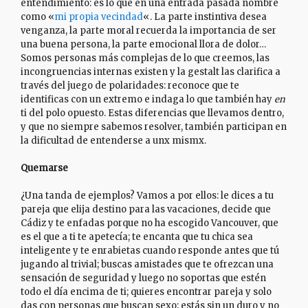
entendimiento: es lo que en una entrada pasada nombré
como «
mi propia vecindad
«. La parte instintiva desea
venganza, la parte moral recuerda la importancia de ser
una buena persona, la parte emocional llora de dolor…
Somos personas más complejas de lo que creemos, las
incongruencias internas existen y la gestalt las clarifica a
través del juego de polaridades: reconoce que te
identificas con un extremo e indaga lo que también hay
en
ti del polo opuesto. Estas diferencias que llevamos dentro,
y que no siempre sabemos resolver, también participan en
la dificultad de entenderse a unx mismx.
Quemarse
¿Una tanda de ejemplos? Vamos a por ellos: le dices a tu
pareja que elija destino para las vacaciones, decide que
Cádiz y te enfadas porque no ha escogido Vancouver, que
es el que a ti te apetecía; te encanta que tu chica sea
inteligente y te enrabietas cuando responde antes que tú
jugando al trivial; buscas amistades que te ofrezcan una
sensación de seguridad y luego no soportas que estén
todo el día encima de ti; quieres encontrar pareja y solo
das con personas que buscan sexo; estás sin un duro y no