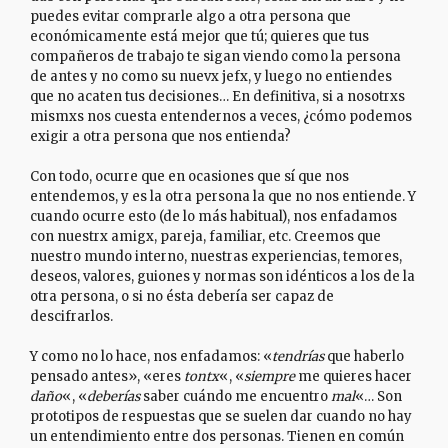
puedes evitar comprarle algo a otra persona que
económicamente está mejor que tú; quieres que tus
compañeros de trabajo te sigan viendo como la persona
de antes y no como su nuevx jefx, y luego no entiendes
que no acaten tus decisiones… En definitiva, si a nosotrxs
mismxs nos cuesta entendernos a veces, ¿cómo podemos
exigir a otra persona que nos entienda?
Con todo, ocurre que en ocasiones que sí que nos
entendemos, y es la otra persona la que no nos entiende. Y
cuando ocurre esto (de lo más habitual), nos enfadamos
con nuestrx amigx, pareja, familiar, etc. Creemos que
nuestro mundo interno, nuestras experiencias, temores,
deseos, valores, guiones y normas son idénticos a los de la
otra persona, o si no ésta debería ser capaz de
descifrarlos.
Y como no lo hace, nos enfadamos: «
tendrías
que haberlo
pensado antes», «eres
tontx
«, «
siempre
me quieres hacer
daño
«, «
deberías
saber cuándo me encuentro
mal
«… Son
prototipos de respuestas que se suelen dar cuando no hay
un entendimiento entre dos personas. Tienen en común