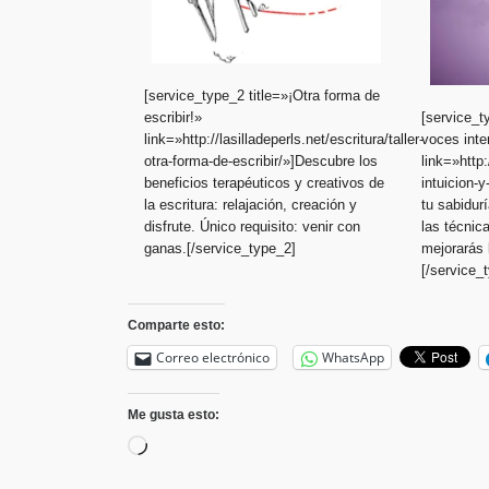
[service_type_2 title=»¡Otra forma de
escribir!»
[service_t
link=»http://lasilladeperls.net/escritura/taller-
voces inte
otra-forma-de-escribir/»]Descubre los
link=»http:
beneficios terapéuticos y creativos de
intuicion-
la escritura: relajación, creación y
tu sabidur
disfrute. Único requisito: venir con
las técnica
ganas.[/service_type_2]
mejorarás 
[/service_
Comparte esto:
Correo electrónico
WhatsApp
Me gusta esto:
Cargando...