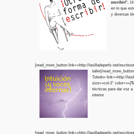
escribir!’.
Un
en lo que est
y diversas t
[read_more_button link=»http://lasilladeperls.net/escritur
taller[/read_more_button]
Toledo» link=»http://las
size=»col-3″ color=»»]
T
técnicas para dar voz a 
interior.
[read_more_button link=»http://lasilladeperls.net/escritur