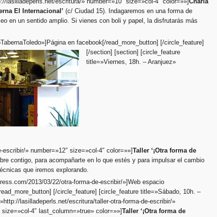
p://lasilladeperls.net/escritura/» number=»10″ size=»col-4″ color=»»]
Charla
erna El Internacional’
(c/ Ciudad 15). Indagaremos en una forma de
seo en un sentido amplio. Si vienes con boli y papel, la disfrutarás más
TabernaToledo»]Página en facebook[/read_more_button] [/circle_feature]
[/section] [section] [circle_feature
title=»Viernes, 18h. – Aranjuez»
-de-escribir/» number=»12″ size=»col-4″ color=»»]
Taller ‘¡Otra forma de
ibre contigo, para acompañarte en lo que estés y para impulsar el cambio
 técnicas que iremos explorando.
press.com/2013/03/22/otra-forma-de-escribir/»]Web espacio
/read_more_button] [/circle_feature]
[circle_feature title=»Sábado, 10h. –
http://lasilladeperls.net/escritura/taller-otra-forma-de-escribir/»
size=»col-4″ last_column=»true» color=»»]
Taller ‘¡Otra forma de