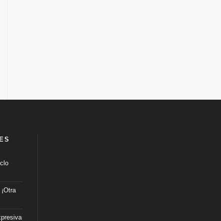
ES
clo
: ¡Otra
xpresiva