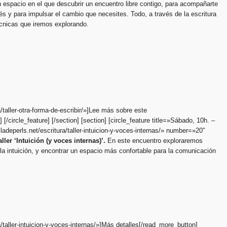
 espacio en el que descubrir un encuentro libre contigo, para acompañarte
és y para impulsar el cambio que necesites. Todo, a través de la escritura
écnicas que iremos explorando.
a/taller-otra-forma-de-escribir/»]Lee más sobre este
 [/circle_feature] [/section] [section]
[circle_feature title=»Sábado, 10h. –
illadeperls.net/escritura/taller-intuicion-y-voces-internas/» number=»20″
aller ‘Intuición (y voces internas)’.
En este encuentro exploraremos
la intuición, y encontrar un espacio más confortable para la comunicación
a/taller-intuicion-y-voces-internas/»]Más detalles[/read_more_button]