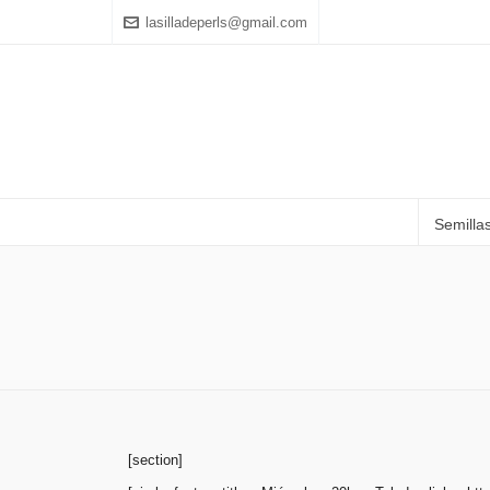
lasilladeperls@gmail.com
Semilla
[section]