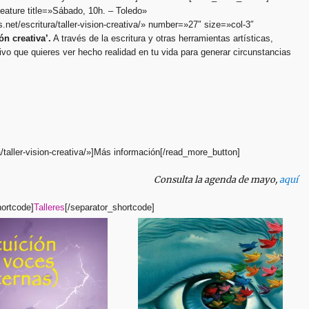
feature title=»Sábado, 10h. – Toledo»
ls.net/escritura/taller-vision-creativa/» number=»27″ size=»col-3″
ión creativa’.
A través de la escritura y otras herramientas artísticas,
ivo que quieres ver hecho realidad en tu vida para generar circunstancias
a/taller-vision-creativa/»]Más información[/read_more_button]
Consulta la agenda de mayo,
aquí
hortcode]
Talleres
[/separator_shortcode]