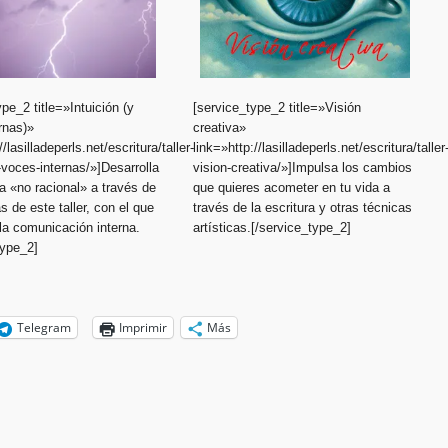
ype_2 title=»Intuición (y
[service_type_2 title=»Visión
rnas)»
creativa»
//lasilladeperls.net/escritura/taller-
link=»http://lasilladeperls.net/escritura/taller
y-voces-internas/»]Desarrolla
vision-creativa/»]Impulsa los cambios
ía «no racional» a través de
que quieres acometer en tu vida a
s de este taller, con el que
través de la escritura y otras técnicas
la comunicación interna.
artísticas.[/service_type_2]
type_2]
Telegram
Imprimir
Más