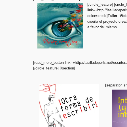
[/circle_feature]
[circle_
link=»http://lasilladeper
color=»red»]
Taller ‘Vis
diseña el proyecto creat
a favor del mismo.
[read_more_button link=»http://lasilladeperls.net/escritur
[/circle_feature] [/section]
[separator_s