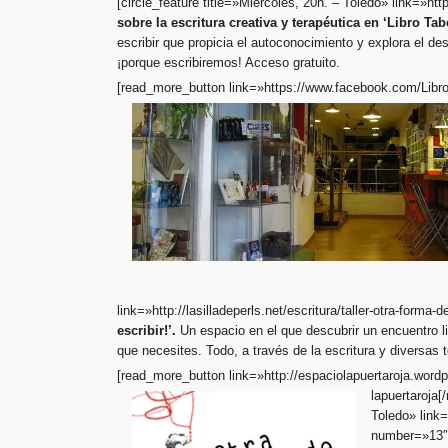
[circle_feature title=»Miércoles, 20h. – Toledo» link=»htt
sobre la escritura creativa y terapéutica en ‘Libro Tab
escribir que propicia el autoconocimiento y explora el de
¡porque escribiremos! Acceso gratuito.
[read_more_button link=»https://www.facebook.com/Libro
link=»http://lasilladeperls.net/escritura/taller-otra-forma
escribir!’.
Un espacio en el que descubrir un encuentro l
que necesites. Todo, a través de la escritura y diversas
[read_more_button link=»http://espaciolapuertaroja.word
lapuertaroja[
Toledo» link=»
number=»13″ 