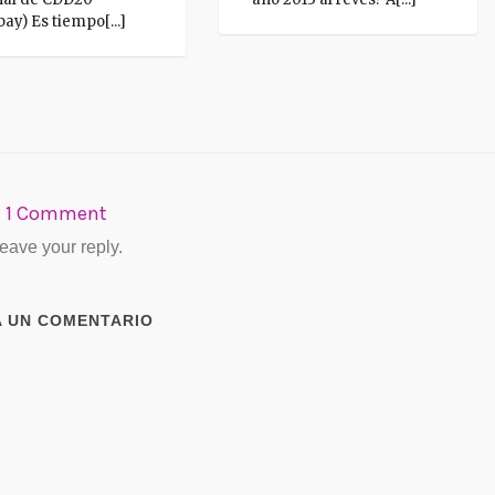
bay) Es tiempo[...]
1 Comment
eave your reply.
A UN COMENTARIO