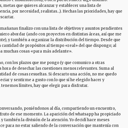
, metas que quieres alcanzar y establecer una lista de
ncia, por necesidad, realistas…). Hechas las prioridades, hay que
scartar.
 mañanas finalizo con una lista de objetivos y asuntos pendientes
quiero abordar (ando con proyectos en distintas áreas, así que me
e), y también a organizar la distribución del tiempo. Desde que
a cantidad de propósitos al tiempo «real» del que dispongo; al
ba muchas cosas «para más adelante».
mo, con los plazos que me pongo (y que comunico a otras
la hora de desechar las cuestiones menos relevantes. Suma al
antidad de cosas resueltas. Si descarto una acción, no me quedo
ciar y sentirme a gusto con lo que sí he elegido hacer y
, tenemos límites, hay que elegir para disfrutar.
conversando, poniéndonos al día, compartiendo un encuentro,
sfruto de ese momento. La aparición del whatsapp ha propiciado
y también la división de la atención. Yo decidí hace meses
 hice para no estar saliendo de la conversación que mantenía con