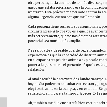
otra persona, hacia asuntos de lo más diversos, se
que lo que estaba priorizando era la comunicación di
whatsapp. Esta práctica me permite centrar la ate
alguna urgencia, cuento con que me llamarán.
Cada persona tiene sus recursos atencionales, pr
circunstancias). A lo que voy es a que los avances
más correctamente, que no nos dejemos arrastra
potencial sea mucho más amplio.
Y es saludable y deseable que, de vez en cuando, 
experiencia es que la capacidad de disfrute aume
en el espacio terapéutico animo a explorarlo cont
poner a la persona en el presente sé que la está 
relajación.
Al final escuché la entrevista de Claudio Naranjo. E
hoy en día podemos consultar entrevistas y progra
elegí centrarme en la compra, y en estar allí. Sé 
satisfecho, a mi pareja tampoco. A veces, 2×1 es igu
Ah, también me dije que estaría bien escribir sobre