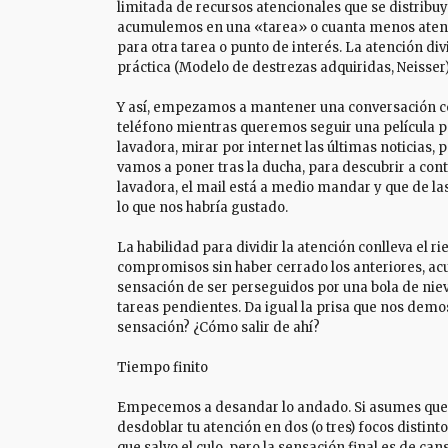
limitada de recursos atencionales que se distrib
acumulemos en una «tarea» o cuanta menos atenc
para otra tarea o punto de interés. La atención div
práctica (Modelo de destrezas adquiridas, Neisser)
Y así, empezamos a mantener una conversación c
teléfono mientras queremos seguir una película p
lavadora, mirar por internet las últimas noticias, 
vamos a poner tras la ducha, para descubrir a co
lavadora, el mail está a medio mandar y que de la
lo que nos habría gustado.
La habilidad para dividir la atención conlleva el 
compromisos sin haber cerrado los anteriores, ac
sensación de ser perseguidos por una bola de n
tareas pendientes. Da igual la prisa que nos demo
sensación? ¿Cómo salir de ahí?
Tiempo finito
Empecemos a desandar lo andado. Si asumes que n
desdoblar tu atención en dos (o tres) focos distin
que salvo el culo, pero la sensación final es de can