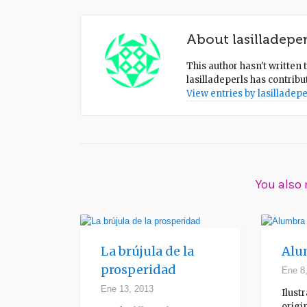
About
lasilladeper
This author hasn't written t
lasilladeperls
has contribut
View entries by
lasilladepe
You also 
La brújula de la
Alu
prosperidad
Ene 8
Ene 13, 2013
Ilust
origi