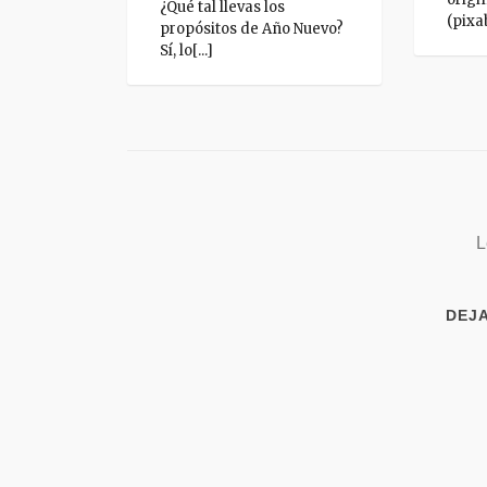
¿Qué tal llevas los
(pixa
propósitos de Año Nuevo?
Sí, lo[...]
L
DEJ