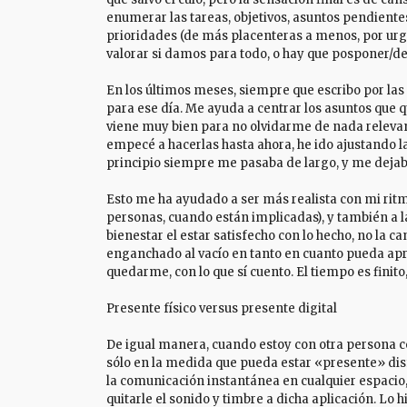
enumerar las tareas, objetivos, asuntos pendientes
prioridades (de más placenteras a menos, por urge
valorar si damos para todo, o hay que posponer/de
En los últimos meses, siempre que escribo por las
para ese día. Me ayuda a centrar los asuntos que 
viene muy bien para no olvidarme de nada relevant
empecé a hacerlas hasta ahora, he ido ajustando l
principio siempre me pasaba de largo, y me deja
Esto me ha ayudado a ser más realista con mi rit
personas, cuando están implicadas), y también a 
bienestar el estar satisfecho con lo hecho, no la c
enganchado al vacío en tanto en cuanto pueda apre
quedarme, con lo que sí cuento. El tiempo es finito
Presente físico versus presente digital
De igual manera, cuando estoy con otra persona 
sólo en la medida que pueda estar «presente» di
la comunicación instantánea en cualquier espacio, 
quitarle el sonido y timbre a dicha aplicación. Lo