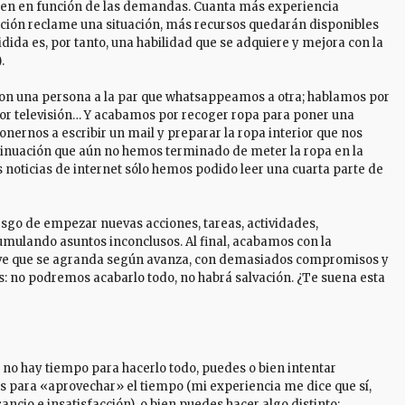
uyen en función de las demandas. Cuanta más experiencia
ión reclame una situación, más recursos quedarán disponibles
idida es, por tanto, una habilidad que se adquiere y mejora con la
.
on una persona a la par que whatsappeamos a otra; hablamos por
or televisión… Y acabamos por recoger ropa para poner una
ponernos a escribir un mail y preparar la ropa interior que nos
ntinuación que aún no hemos terminado de meter la ropa en la
s noticias de internet sólo hemos podido leer una cuarta parte de
riesgo de empezar nuevas acciones, tareas, actividades,
umulando asuntos inconclusos. Al final, acabamos con la
ieve que se agranda según avanza, con demasiados compromisos y
s: no podremos acabarlo todo, no habrá salvación. ¿Te suena esta
o hay tiempo para hacerlo todo, puedes o bien intentar
tos para «aprovechar» el tiempo (mi experiencia me dice que sí,
sancio e insatisfacción), o bien puedes hacer algo distinto: