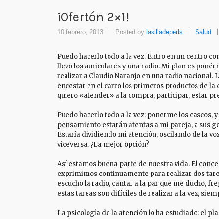
¡Ofertón 2×1!
10 febrero, 2013
Posted by
lasilladeperls
Salud
Puedo hacerlo todo a la vez. Entro en un centro co
llevo los auriculares y una radio. Mi plan es pon
realizar a Claudio Naranjo en una radio nacional.
encestar en el carro los primeros productos de l
quiero «atender» a la compra, participar, estar pr
Puedo hacerlo todo a la vez: ponerme los cascos, y
pensamiento estarán atentas a mi pareja, a sus g
Estaría dividiendo mi atención, oscilando de la v
viceversa. ¿La mejor opción?
Así estamos buena parte de nuestra vida. El conce
exprimimos continuamente para realizar dos tareas
escucho la radio, cantar a la par que me ducho, f
estas tareas son difíciles de realizar a la vez, s
La psicología de la atención lo ha estudiado: el 