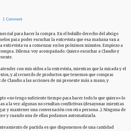
1 Comment
mercial para hacer la compra. En el bolsillo derecho del abrigo
érmelos para poder escuchar la entrevista que esa mañana van a
 La entrevista va a comenzar en los próximos minutos. Empiezo a
a compra. Dilema: voy acompañado. Quiero escuchar a Claudio y
esente.
 atender con mis oídos a la entrevista, mientras que la mirada y el
estos, y al recuerdo de productos que tenemos que comprar.
oz de Claudio a las acciones de mi presente más a mano, y
pto «no tengo suficiente tiempo para hacer todo lo que quiero» lo
 a la vez: algunas no resultan conflictivas (desayunar mientras
regar y mantener una conversación con otra persona…). Ninguna de
iempre y cuando una de ellas podamos automatizarla.
planteamiento de partida es que disponemos de una cantidad