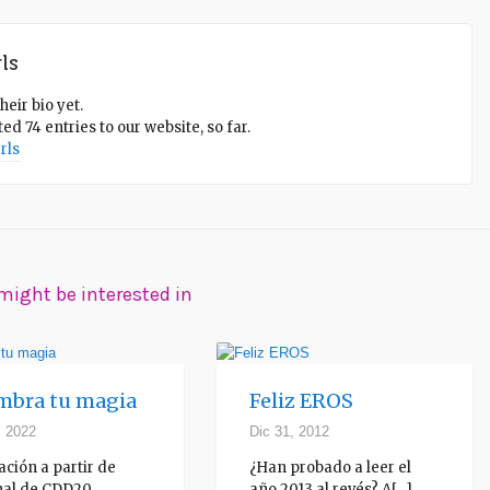
ls
heir bio yet.
ed 74 entries to our website, so far.
rls
might be interested in
mbra tu magia
Feliz EROS
, 2022
Dic 31, 2012
ración a partir de
¿Han probado a leer el
nal de CDD20
año 2013 al revés? A[...]