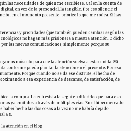
gún las necesidades de quien me escribiese. Caí en la cuenta de
gital, en vez de la presencial, la tangible. Por eso silencié el
nción en el momento presente, priorizo lo que me rodea. Si hay
eferencias y prioridades (que también pueden cambiar según las
 tecnológicos no hagan más prisionera a nuestra atención. O dicho
r por las nuevas comunicaciones, simplemente porque su
hagamos músculo para que la atención vuelva a estar unida. Mi
nta conforme puedo plantar la atención en el presente. Por eso
inuamente. Porque cuando no se da ese disfrute, el hecho de
aproximando a esa experiencia de descanso, de satisfacción, de
 hice la compra. La entrevista la seguí en diferido, que para eso
mas ya emitidos a través de múltiples vías. En el hipermercado,
que haber hecho las dos cosas a la vez no me habría dejado
al a 0.
 la atención en el blog.