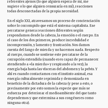
referentes ajenos (lo que alguien espera de mí, me
sugiere o lo que alguien censuraría en mí), reacciones
todas desconectadas de la propia necesidad.
En el siglo XXI, atravesamos un proceso de concienciación
sobre lo corrompido que está el sistema capitalista. Ese
percatarse genera reacciones diferentes según
respondamos desde la cabeza, la emoción o el cuerpo. En
el caso de los dos primeros, produce incredulidad e
incomprensión, y lamento y frustración. Nos damos
cuenta del fango de mierda y no hacemos nada. Respecto
al cuerpo, cuando se sostiene este percatarse de la
corrupción extendida (cuando eres capaz de permanecer
atendiendo a «la mierda» y respirando a la vez
), la
energía baja hasta las vísceras del abdomen y la pelvis. Y
ahí es cuando contactamos con el instinto animal, esa
energía culturalmente reprimida y demonizada en
beneficio de la dictadura de la cabeza (y pese a esto, o
precisamente por esto somos la especie que más se
esfuerza por deteriorar el medioambiente del que tanto
dependemos y que extermina a sus congéneres como
ninguna otra).