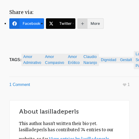
Share via:
Facebook
Twitter
More
L
Amor
Amor
Amor
Claudio
TAGS:
Dignidad
Gestalt
S
Admirativo
Compasivo
Erótico
Naranjo
Pa
1 Comment
1
About
lasilladeperls
This author hasn't written their bio yet.
lasilladeperls
has contributed 74 entries to our