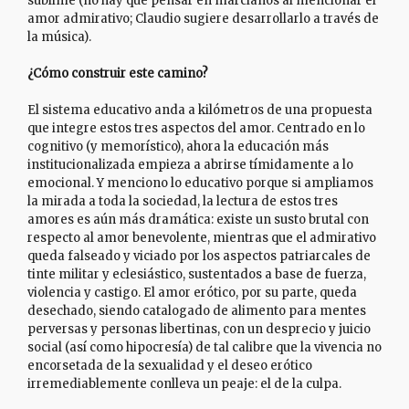
sublime (no hay que pensar en marcianos al mencionar el
amor admirativo; Claudio sugiere desarrollarlo a través de
la música).
¿Cómo construir este camino?
El sistema educativo anda a kilómetros de una propuesta
que integre estos tres aspectos del amor. Centrado en lo
cognitivo (y memorístico), ahora la educación más
institucionalizada empieza a abrirse tímidamente a lo
emocional. Y menciono lo educativo porque si ampliamos
la mirada a toda la sociedad, la lectura de estos tres
amores es aún más dramática: existe un susto brutal con
respecto al amor benevolente, mientras que el admirativo
queda falseado y viciado por los aspectos patriarcales de
tinte militar y eclesiástico, sustentados a base de fuerza,
violencia y castigo. El amor erótico, por su parte, queda
desechado, siendo catalogado de alimento para mentes
perversas y personas libertinas, con un desprecio y juicio
social (así como hipocresía) de tal calibre que la vivencia no
encorsetada de la sexualidad y el deseo erótico
irremediablemente conlleva un peaje: el de la culpa.