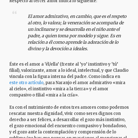
Respecto al tercer amor indica lo siguiente:
El amor admirativo, en cambio, que es el respeto
al otro, lo valora; la veneración se acompaña de
un inclinarse y se desarrolla en el niño ante el
padre, a quien toma por modelo y sigue. Es en
relación a él como aprende la adoración de lo
divino y la devoción a ideales.
Éste es el amor a ‘él/ella’ (frente al ‘yo’ instintivo y ‘tú’
filial), valorizante, amor a lo ideal, intelectual, y que Claudio
vincula con la figura interna del padre. Como indica en
este otro artículo
, para Naranjo el amor admirativo «mira
al cielo», el instintivo «mira a la tierra» y el amor
compasivo o filial «mira a la cría».
Es con el nutrimiento de estos tres amores como podemos
rescatar nuestra dignidad, vivir como seres dignos con
derecho a ser felices, a desarrollar el gozo más instintivo,
el gozo emocional del encuentro compasivo y bondadoso,
y el gozo ante la contemplación y comprensión de lo