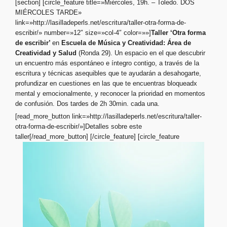
[section] [circle_feature title=»Miércoles, 19h. – Toledo. DOS
MIÉRCOLES TARDE»
link=»http://lasilladeperls.net/escritura/taller-otra-forma-de-
escribir/» number=»12″ size=»col-4″ color=»»]
Taller ‘Otra forma
de escribir’
en
Escuela de Música y Creatividad:
Área de
Creatividad y Salud
(Ronda 29). Un espacio en el que descubrir
un encuentro más espontáneo e íntegro contigo, a través de la
escritura y técnicas asequibles que te ayudarán a desahogarte,
profundizar en cuestiones en las que te encuentras bloqueadx
mental y emocionalmente, y reconocer la prioridad en momentos
de confusión. Dos tardes de 2h 30min. cada una.
[read_more_button link=»http://lasilladeperls.net/escritura/taller-
otra-forma-de-escribir/»]Detalles sobre este
taller[/read_more_button] [/circle_feature]
[circle_feature