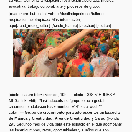
su vida. Combina la relajación, respiración acelerada, música
evocativa, trabajo corporal, arte y procesos de grupo.
[read_more_button link=»http://lasilladeperls.net/taller-de-
respiracion-holotropica/»]Más información,
aquí[/read_more_button] [/circle_feature] [/section] [section]
[circle_feature title=»Viernes, 19h. – Toledo. DOS VIERNES AL
MES» link=»http://lasilladeperls.net/grupo-terapia-gestalt-
crecimiento-adolescentes/» number=»14″ size=»col-4″
color=»»]
Grupo de crecimiento para adolescentes
en
Escuela
de Música y Creatividad:
Área de Creatividad y Salud
(Ronda
29). Segundo mes de vida para este espacio en el que acompañar
las incertidumbres, retos, oportunidades y sueños que son