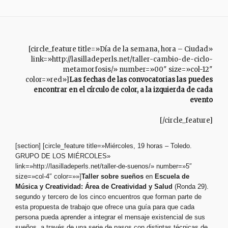
[circle_feature title=»Día de la semana, hora – Ciudad»
link=»http://lasilladeperls.net/taller-cambio-de-ciclo-
metamorfosis/» number=»00″ size=»col-12″
color=»red»]
Las fechas de las convocatorias las puedes
encontrar en el círculo de color, a la izquierda de cada
evento
[/circle_feature]
[section] [circle_feature title=»Miércoles, 19 horas – Toledo.
GRUPO DE LOS MIÉRCOLES»
link=»http://lasilladeperls.net/taller-de-suenos/» number=»5″
size=»col-4″ color=»»]
Taller sobre sueños
en
Escuela de
Música y Creatividad:
Área de Creatividad y Salud
(Ronda 29).
segundo y tercero de los cinco encuentros que forman parte de
esta propuesta de trabajo que ofrece una guía para que cada
persona pueda aprender a integrar el mensaje existencial de sus
sueños, a través de una serie de pasos con distintas técnicas de