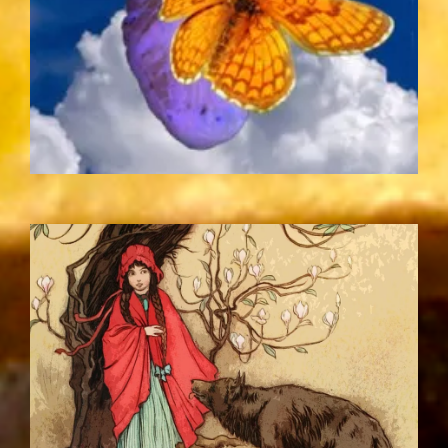
T
de 'Transformación'. Convoca un cambio en tu vida.
Adquiere herramientas para aligerar la mochila de las
cargas que hacen tu camino pesado o carente de
sentido. Y recupera tu creatividad vital.
'METAMORFOSIS' EN TOLEDO (FEB.) Y MADRID
(MARZO)