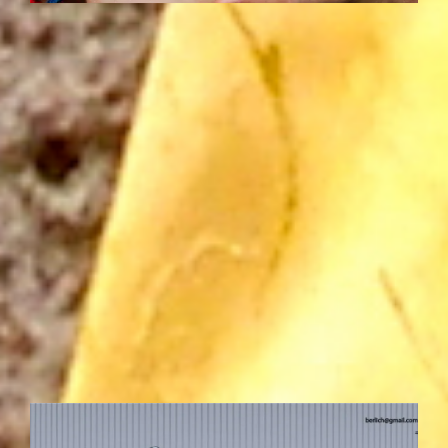
E
'E' de Encuentros. La necesidad de crear vínculos
afectivos sanos encuentra espacio en este
'laboratorio de vida' donde descubrir y transformar tu
manera de relacionarte y estar ante otr@s.
TERAPIA GRUPAL EN MADRID Y TOLEDO