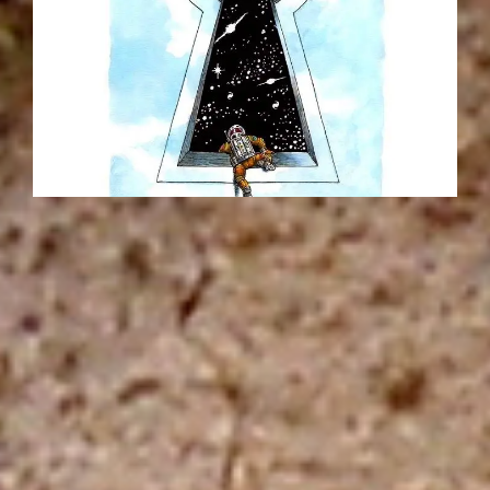
I
de 'Intuición'. El organismo tiene una sabiduría que
trasciende la inteligencia mental, y capaz de
contactar con las necesidades propias, identificar la
preferencia e impulsar la acción. Los sueños son la
puerta a esta sabiduría.
ENCUÉNTRATE CON TUS SUEÑOS