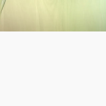
MADRID y TOLEDO: febrero – junio 2017