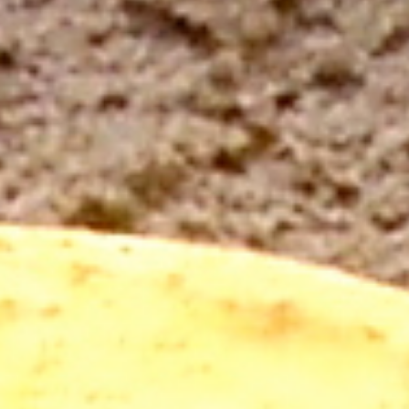
S
de 'Sueños'. La humanidad siempre ha buscado en
ellos respuestas a las grandes preguntas. Por eso
combinamos la terapia gestalt y la escritura
expresiva para que ahora tú encuentres respuestas a
tus preguntas existenciales... a través de tus
sueños.
EL TESORO DE TUS SUEÑOS