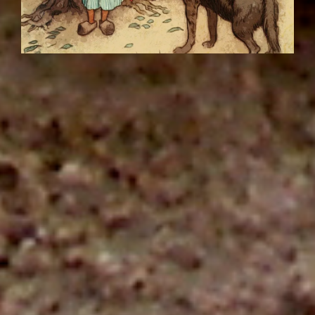
E
de... ¡adivínalo! Sí, de 'Escritura'. Y no, esto no es
un cuento (nunca mejor dicho). Porque te
presentamos un nuevo taller para este 2017 😉
AVERIGUA QUÉ EXPERIENCIA VAMOS A ESTRENAR
ESTE 2017