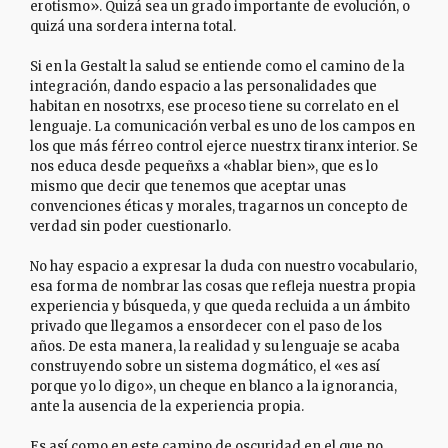
erotismo». Quizá sea un grado importante de evolución, o
quizá una sordera interna total.
Si en la Gestalt la salud se entiende como el camino de la
integración, dando espacio a las personalidades que
habitan en nosotrxs, ese proceso tiene su correlato en el
lenguaje. La comunicación verbal es uno de los campos en
los que más férreo control ejerce nuestrx tiranx interior. Se
nos educa desde pequeñxs a «hablar bien», que es lo
mismo que decir que tenemos que aceptar unas
convenciones éticas y morales, tragarnos un concepto de
verdad sin poder cuestionarlo.
No hay espacio a expresar la duda con nuestro vocabulario,
esa forma de nombrar las cosas que refleja nuestra propia
experiencia y búsqueda, y que queda recluida a un ámbito
privado que llegamos a ensordecer con el paso de los
años. De esta manera, la realidad y su lenguaje se acaba
construyendo sobre un sistema dogmático, el «es así
porque yo lo digo», un cheque en blanco a la ignorancia,
ante la ausencia de la experiencia propia.
Es así como en este camino de oscuridad en el que no