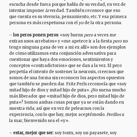
escucha desde fuera porque habla de su verdad, en vez de
intentar imponer
la
verdad. También reconoce que eso
que cuenta es su vivencia, pensamiento, etc. Y esa primera
persona es más respetuosa con el
yo
de la otra persona.
–
los peros ponen peros
: «soy buenx
pero
a veces me
entran unos arrebatos» y «me apetece ir a la fiesta
pero
no
tengo ninguna gana de ver a mi ex allí» son dos ejemplos
de cómo utilizamos esta conjunción adversativa para
cuestionar que haya dos emociones, sentimientos y
conceptos «contradictorios» que se dan a la vez. El pero
perpetúa el intento de sostener la neurosis, creernos que
somos de una forma sin reconocer los aspectos opuestos
que también se pueden dar. Fritz Perls reconocía que «soy
mitad hijo de dios y mitad hijo de puta». ¿No suena mucho
más liberador que «mitad hijo de dios, pero mitad hijo de
puta»? Somos ambas cosas porque ya se están dando en
nuestra vida; así que en vez de pelearnos con la
experiencia, con lo que hay, mejor aceptémoslo.
Perillos
a
la mar; bienvenido sea el «y».
–
estar, mejor que ser
: soy tontx, soy un payasete, soy