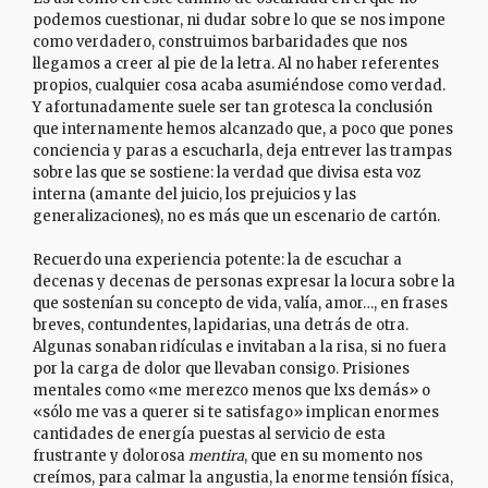
podemos cuestionar, ni dudar sobre lo que se nos impone
como verdadero, construimos barbaridades que nos
llegamos a creer al pie de la letra. Al no haber referentes
propios, cualquier cosa acaba asumiéndose como verdad.
Y afortunadamente suele ser tan grotesca la conclusión
que internamente hemos alcanzado que, a poco que pones
conciencia y paras a escucharla, deja entrever las trampas
sobre las que se sostiene: la verdad que divisa esta voz
interna (amante del juicio, los prejuicios y las
generalizaciones), no es más que un escenario de cartón.
Recuerdo una experiencia potente: la de escuchar a
decenas y decenas de personas expresar la locura sobre la
que sostenían su concepto de vida, valía, amor…, en frases
breves, contundentes, lapidarias, una detrás de otra.
Algunas sonaban ridículas e invitaban a la risa, si no fuera
por la carga de dolor que llevaban consigo. Prisiones
mentales como «me merezco menos que lxs demás» o
«sólo me vas a querer si te satisfago» implican enormes
cantidades de energía puestas al servicio de esta
frustrante y dolorosa
mentira
, que en su momento nos
creímos, para calmar la angustia, la enorme tensión física,