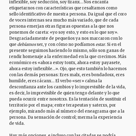
inflexible, soy seducción, soy tiranx… Nos encanta
etiquetarnos con características que resaltamos como
sello identificativo de nuestra persona. Da igual que el coro
de voces internas sea mucho más variado, que de cada
persona emerjan otras figuras opuestas a la que nos
ponemos de careta: «yo soy esto, y esto es lo que soy».
Desgraciadamente de pequeños ya nos marcaron con lo
que
debíamos
ser, y con cómo no podíamos
estar
. Si en el
presente seguimos haciendo lo mismo, sólo son ganas de
rendir homenaje a la enfermedad en la que crecimos. Más
económico es «ahora estoy tontx, ahora estoy payasete,
ahora estoy inflexible…». Ojo, que esto también lo hacemos
con las demás personas: Eres malx, eres bondadosx, eres
humilde, eres rácanx… El verbo «ser» calma la
desconfianza ante los cambios y lo imprevisible de la vida,
es decir, lo imprevisible de quien tengo delante y lo que
pueda ocurrir entre nosotrxs. Es la tentación de sustituir el
territorio por el mapa; entre terapeutas y saterxs, por
ejemplo, mirando más al número del eneagrama que a la
persona. Da sensación de control; merma la experiencia
de vida.
Hay más opciones, e incluso con las citadas se podría