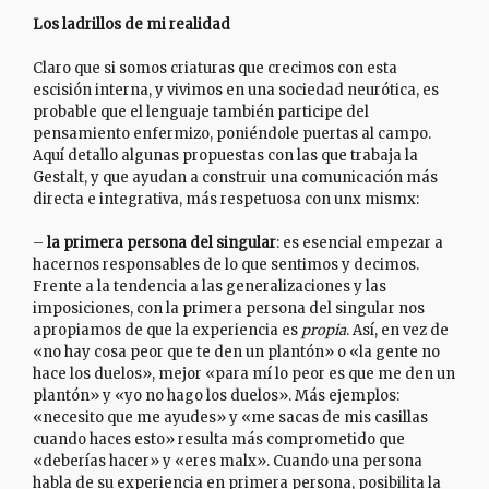
Los ladrillos de mi realidad
Claro que si somos criaturas que crecimos con esta
escisión interna, y vivimos en una sociedad neurótica, es
probable que el lenguaje también participe del
pensamiento enfermizo, poniéndole puertas al campo.
Aquí detallo algunas propuestas con las que trabaja la
Gestalt, y que ayudan a construir una comunicación más
directa e integrativa, más respetuosa con unx mismx:
–
la primera persona del singular
: es esencial empezar a
hacernos responsables de lo que sentimos y decimos.
Frente a la tendencia a las generalizaciones y las
imposiciones, con la primera persona del singular nos
apropiamos de que la experiencia es
propia
. Así, en vez de
«no hay cosa peor que te den un plantón» o «la gente no
hace los duelos», mejor «para mí lo peor es que me den un
plantón» y «yo no hago los duelos». Más ejemplos:
«necesito que me ayudes» y «me sacas de mis casillas
cuando haces esto» resulta más comprometido que
«deberías hacer» y «eres malx». Cuando una persona
habla de su experiencia en primera persona, posibilita la