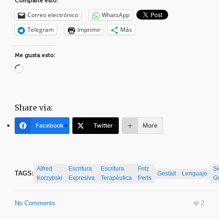
Comparte esto:
Correo electrónico
WhatsApp
Telegram
Imprimir
Más
Me gusta esto:
Cargando...
Share via:
Facebook
Twitter
More
Alfred
Escritura
Escritura
Fritz
S
TAGS:
Gestalt
Lenguaje
Korzybski
Expresiva
Terapéutica
Perls
G
No Comments
2