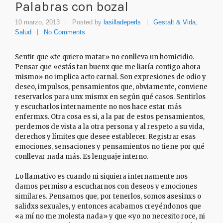
Palabras con bozal
10 marzo, 2013
Posted by
lasilladeperls
Gestalt & Vida
,
Salud
No Comments
Sentir que «te quiero matar» no conlleva un homicidio.
Pensar que «estás tan buenx que me liaría contigo ahora
mismo» no implica acto carnal. Son expresiones de odio y
deseo, impulsos, pensamientos que, obviamente, conviene
reservarlos para unx mismx en según qué casos. Sentirlos
y escucharlos internamente no nos hace estar más
enfermxs. Otra cosa es si, a la par de estos pensamientos,
perdemos de vista a la otra persona y al respeto a su vida,
derechos y límites que desee establecer. Registrar esas
emociones, sensaciones y pensamientos no tiene por qué
conllevar nada más. Es lenguaje interno.
Lo llamativo es cuando ni siquiera internamente nos
damos permiso a escucharnos con deseos y emociones
similares. Pensamos que, por tenerlos, somos asesinxs o
salidxs sexuales, y entonces acabamos creyéndonos que
«a mí no me molesta nada» y que «yo no necesito roce, ni