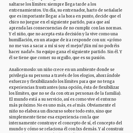
saltarse los límites: siempre llega tarde a los
entrenamientos. Un día, su entrenador, harto de señalarle
que es importante llegar a la hora en punto, decide que el
chico no juegue en el siguiente partido, para que así
aprenda las consecuencias de no cumplir con las normas.
Y el niño, que no acepta esta decisión y la vive como una
humillación, en un ataque de ira responde con un: «¡cómo
no me vas a sacar a mí si soy el mejor! ¡Sin mí no podréis
hacer nada!». Su equipo gana el siguiente partido. Sin él. Y
él se tiene que comer su orgullo, que es su pasión.
Analicemoslo: un niño crece en un ambiente donde se
privilegia su persona a través de los elogios, ahorrándole
esfuerzo y flexibilizando los límites para que no tenga
experiencias frustrantes (una opción, ésta de flexibilizar
los límites, que no se da con otras personas de la familia).
El mundo está a su servicio, así es como vive el entorno
más próximo. No es uno más, es
el
más. Obviamente el
niño no elabora un discurso sobre todo esto, sino que
simplemente tiene esa experiencia con la que
internamente construye el concepto de sí, el concepto del
mundo y cómo se relaciona él con lxs demás. Y al construir