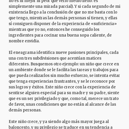
no es ni mejor ni peor que verlo medio lleno: es
simplemente una mirada parcial). Y si cada segundo de mi
existencia llego a la conclusión de que no me basta con lo
que tengo, mientras las demás personas sí tienen, y ellas
sí consiguen disponer de la experiencia de «suficiencia»
mientras que yo no, entonces he conseguido los
ingredientes para cocinar una buena sopa caliente, de
nombre envidia.
El eneagrama identifica nueve pasiones principales, cada
una con tres subdivisiones que acentúan matices
diferentes. Busquemos otro ejemplo: un niño que crece en
un ambiente donde se le facilita las tareas y trabajos para
que pueda realizarlos sin mucho esfuerzo, se intenta evitar
que tenga experiencias frustrantes, y se le reconoce por
sus logros y éxitos. Este niño crece con la experiencia de
sentirse alguien especial para su madre y su padre, siente
que es un ser privilegiado y que, como tal, merece un trato
de favor, unas condiciones que no están al alcance de las
demás personas.
Este niño crece, y ya siendo algo más mayor juega al
baloncesto, y su privilegio se traduce en su tendencia a