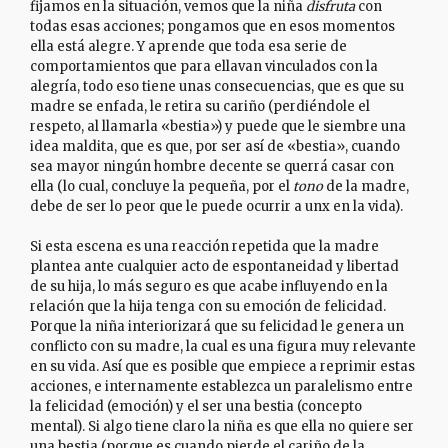
fijamos en la situación, vemos que la niña
disfruta
con
todas esas acciones; pongamos que en esos momentos
ella está alegre. Y aprende que toda esa serie de
comportamientos que para ellavan vinculados con la
alegría, todo eso tiene unas consecuencias, que es que su
madre se enfada, le retira su cariño (perdiéndole el
respeto, al llamarla «bestia») y puede que le siembre una
idea maldita, que es que, por ser así de «bestia», cuando
sea mayor ningún hombre decente se querrá casar con
ella (lo cual, concluye la pequeña, por el
tono
de la madre,
debe de ser lo peor que le puede ocurrir a unx en la vida).
Si esta escena es una reacción repetida que la madre
plantea ante cualquier acto de espontaneidad y libertad
de su hija, lo más seguro es que acabe influyendo en la
relación que la hija tenga con su emoción de felicidad.
Porque la niña interiorizará que su felicidad le genera un
conflicto con su madre, la cual es una figura muy relevante
en su vida. Así que es posible que empiece a reprimir estas
acciones, e internamente establezca un paralelismo entre
la felicidad (emoción) y el ser una bestia (concepto
mental). Si algo tiene claro la niña es que ella no quiere ser
una bestia (porque es cuando pierde el cariño de la