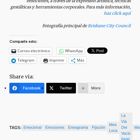
emociones, a través de la expresión artística, técnicas
gestálticas y herramientas corporales. Para más información,
haz click aquí
Fotografía principal de
Brisbane City Council
Comparte esto:
Correo electrónico
WhatsApp
Telegram
Imprimir
Más
Share via:
Facebook
Twitter
More
La
Vía
Idea
TAGS:
Emocional
Emociones
Eneagrama
Fijación
Del
Ma
Loca
Vacío
Fértil