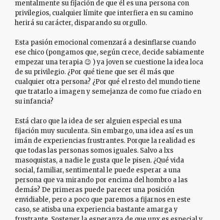
mentalmente su fijación de que él es una persona con
privilegios, cualquier límite que interfiera en su camino
herirá su carácter, disparando su orgullo.
Esta pasión emocional comenzará a desinflarse cuando
ese chico (pongamos que, según crece, decide sabiamente
empezar una terapia 😉 ) ya joven se cuestione la idea loca
de su privilegio. ¿Por qué tiene que ser él más que
cualquier otra persona? ¿Por qué el resto del mundo tiene
que tratarlo a imagen y semejanza de como fue criado en
su infancia?
Está claro que la idea de ser alguien especial es una
fijación muy suculenta. Sin embargo, una idea así es un
imán de experiencias frustrantes. Porque la realidad es
que todas las personas somos iguales. Salvo a lxs
masoquistas, a nadie le gusta que le pisen. ¿Qué vida
social, familiar, sentimental le puede esperar a una
persona que va mirando por encima del hombro a las
demás? De primeras puede parecer una posición
envidiable, pero a poco que paremos a fijarnos en este
caso, se atisba una experiencia bastante amarga y
frustrante. Sostener la esperanza de que unx es especial y