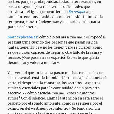
las tres parejas protagonistas, todas heterosexuales, en
busca de ayuda para resolver las dificultades que
atraviesan. Al igual que ocurriera en
En terapia
, aquí
también tenemos ocasión de conocer la vida íntima de la
terapeuta, convirtiéndose May y su marido en la cuarta
pareja de la serie.
Mort explicaba así
cómo dio forma a
Tell me…
: «Empecé a
preguntarme cuando dos personas que pasan su vida
juntas, tienen hijos o no los tienen pero se quieren, cómo
es que no son capaces de llegar al otro lado de la cama y
tocarse. ¿Qué pasa en ese espacio? Eso es lo que quería
desmontar y volver a montar».
Y es verdad que en la cama pasan muchas cosas más que
el acto sexual. Están la intimidad, la ternura, la distancia, el
vacío, el desprecio, la confianza, los secretos… Aspectos
sutiles y esenciales para la continuidad de un proyecto
afectivo. ¿Y cómo escucha
Tell me…
estos elementos
sutiles? Con el silencio. Llama la atención en esta serie el
respeto por el sonido ambiente, como si se rigiera por el
oxímoron del «estruendoso silencio». Su banda sonora
sobria va pareja a la cámara en mano con que están