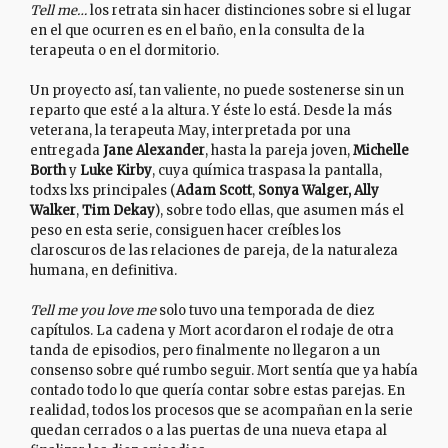
Tell me…
los retrata sin hacer distinciones sobre si el lugar
en el que ocurren es en el baño, en la consulta de la
terapeuta o en el dormitorio.
Un proyecto así, tan valiente, no puede sostenerse sin un
reparto que esté a la altura. Y éste lo está. Desde la más
veterana, la terapeuta May, interpretada por una
entregada
Jane Alexander
, hasta la pareja joven,
Michelle
Borth
y
Luke Kirby
, cuya química traspasa la pantalla,
todxs lxs principales (
Adam Scott
,
Sonya Walger, Ally
Walker
,
Tim Dekay
), sobre todo ellas, que asumen más el
peso en esta serie, consiguen hacer creíbles los
claroscuros de las relaciones de pareja, de la naturaleza
humana, en definitiva.
Tell me you love me
solo tuvo una temporada de diez
capítulos. La cadena y Mort acordaron el rodaje de otra
tanda de episodios, pero finalmente no llegaron a un
consenso sobre qué rumbo seguir. Mort sentía que ya había
contado todo lo que quería contar sobre estas parejas. En
realidad, todos los procesos que se acompañan en la serie
quedan cerrados o a las puertas de una nueva etapa al