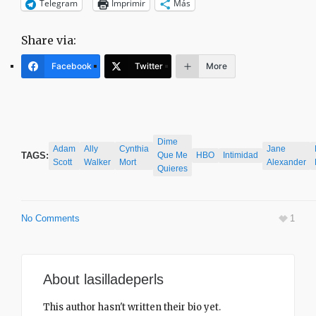
Telegram
Imprimir
Más
Share via:
Facebook
Twitter
More
Dime
Adam
Ally
Cynthia
Jane
TAGS:
Que Me
HBO
Intimidad
Scott
Walker
Mort
Alexander
Quieres
No Comments
1
About
lasilladeperls
This author hasn't written their bio yet.