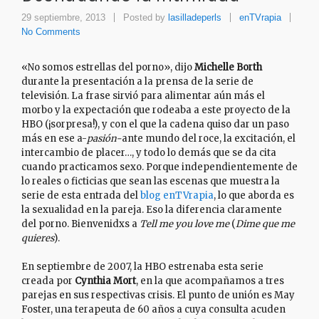
29 septiembre, 2013
Posted by
lasilladeperls
enTVrapia
No Comments
«No somos estrellas del porno», dijo
Michelle Borth
durante la presentación a la prensa de
la serie de
televisión
. La frase sirvió para alimentar aún más el
morbo y la expectación que rodeaba a este proyecto de la
HBO (¡sorpresa!), y con el que la cadena quiso dar un paso
más en ese a-
pasión-
ante mundo del roce, la excitación, el
intercambio de placer…, y todo lo demás que se da cita
cuando practicamos sexo. Porque independientemente de
lo reales o ficticias que sean las escenas que muestra la
serie de esta entrada del
blog enTVrapia
, lo que aborda es
la sexualidad en la pareja. Eso la diferencia claramente
del porno. Bienvenidxs a
Tell me you love me
(
Dime que me
quieres
).
En septiembre de 2007, la HBO estrenaba esta serie
creada por
Cynthia Mort
, en la que acompañamos a tres
parejas en sus respectivas crisis. El punto de unión es May
Foster, una terapeuta de 60 años a cuya consulta acuden