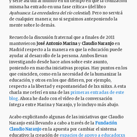
y serle así útil al mundo en un tiempo en que la civilización
misma ha entrado en una fase crítica» (del libro
Ayahuasca: La enredadera del río celestial
). Pero no servirá
de cualquier manera; no si seguimos anteponiendo la
mente sobre lo demás.
Recuerdo la discusión fraternal que a finales de 2011
mantuvieron
José Antonio Marina
y
Claudio Naranjo
en
Madrid respecto a la manera en que la educación puede
ayudar al desarrollo de la persona. Ambos llevan
investigando desde hace años sobre este asunto,
poniendo en marcha iniciativas propias. Hay puntos en los
que coinciden, como en la necesidad de la humanizar la
educación, y otros en los que difieren, por ejemplo,
respecto a la libertad y espontaneidad de lxs niñxs. A esta
charla me referí en una de las
primeras entradas de este
blog
. Ahora he dado con el vídeo de la conversación
íntegra entre Marina y Naranjo, y lo incluyo más abajo.
Acabo explicitando algunas de las iniciativas que Claudio
Naranjo está llevando a cabo a través de la
Fundación
Claudio Naranjo
en la apuesta por cambiar el sistema
educativo: la creación de
espacios de apoyo a educadorxs