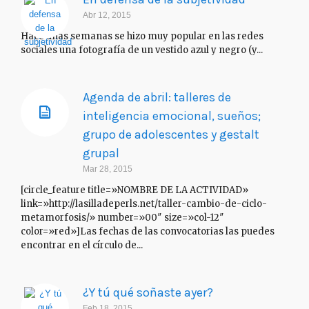
Abr 12, 2015
Hace unas semanas se hizo muy popular en las redes
sociales una fotografía de un vestido azul y negro (y...
Agenda de abril: talleres de
inteligencia emocional, sueños;
grupo de adolescentes y gestalt
grupal
Mar 28, 2015
[circle_feature title=»NOMBRE DE LA ACTIVIDAD»
link=»http://lasilladeperls.net/taller-cambio-de-ciclo-
metamorfosis/» number=»00″ size=»col-12″
color=»red»]Las fechas de las convocatorias las puedes
encontrar en el círculo de...
¿Y tú qué soñaste ayer?
Feb 18, 2015