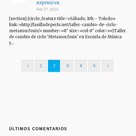
expresiva
Feb 27, 2014
[section] [circle_feature title=»Sábado, 10h – Toledo»
link=»http://lasilladeperls.net/taller-cambio-de-ciclo-
metamorfosis/» number=»8″ size=»col-8″ color=»»]Taller
de cambio de ciclo ‘Metamorfosis’ en Escuela de Música
y...
1
2
3
4
5
ÚLTIMOS COMENTARIOS