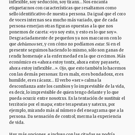
inflexible, soy seducción, soy tiranx… Nos encanta
etiquetarnos con características que resaltamos como
sello identificativo de nuestra persona. Da igual que el coro
de voces internas sea mucho más variado, que de cada
persona emerjan otras figuras opuestas a la que nos
ponemos de careta: «yo soy esto, y esto es lo que soy».
Desgraciadamente de pequeños ya nos marcaron con lo
que
debíamos
ser, y con cómo no podíamos
estar
. Si en el
presente seguimos haciendo lo mismo, sólo son ganas de
rendir homenaje a la enfermedad en la que crecimos. Más
económico es «ahora estoy tontx, ahora estoy payasete,
ahora estoy inflexible…». Ojo, que esto también lo hacemos
con las demás personas: Eres malx, eres bondadosx, eres
humilde, eres rácanx… El verbo «ser» calma la
desconfianza ante los cambios y lo imprevisible de la vida,
es decir, lo imprevisible de quien tengo delante y lo que
pueda ocurrir entre nosotrxs. Es la tentación de sustituir el
territorio por el mapa; entre terapeutas y saterxs, por
ejemplo, mirando más al número del eneagrama que a la
persona. Da sensación de control; merma la experiencia
de vida.
Hay más opciones, e incluso con las citadas se podría