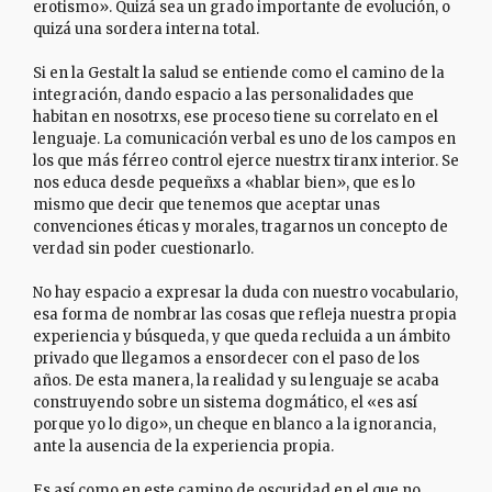
erotismo». Quizá sea un grado importante de evolución, o
quizá una sordera interna total.
Si en la Gestalt la salud se entiende como el camino de la
integración, dando espacio a las personalidades que
habitan en nosotrxs, ese proceso tiene su correlato en el
lenguaje. La comunicación verbal es uno de los campos en
los que más férreo control ejerce nuestrx tiranx interior. Se
nos educa desde pequeñxs a «hablar bien», que es lo
mismo que decir que tenemos que aceptar unas
convenciones éticas y morales, tragarnos un concepto de
verdad sin poder cuestionarlo.
No hay espacio a expresar la duda con nuestro vocabulario,
esa forma de nombrar las cosas que refleja nuestra propia
experiencia y búsqueda, y que queda recluida a un ámbito
privado que llegamos a ensordecer con el paso de los
años. De esta manera, la realidad y su lenguaje se acaba
construyendo sobre un sistema dogmático, el «es así
porque yo lo digo», un cheque en blanco a la ignorancia,
ante la ausencia de la experiencia propia.
Es así como en este camino de oscuridad en el que no