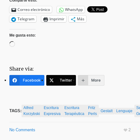
Comparte esto:
Correo electrónico
WhatsApp
Telegram
Imprimir
Más
Me gusta esto:
Cargando...
Share via:
Facebook
Twitter
More
Alfred
Escritura
Escritura
Fritz
S
TAGS:
Gestalt
Lenguaje
Korzybski
Expresiva
Terapéutica
Perls
G
No Comments
2