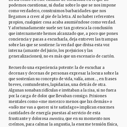
podemos cuestionar, ni dudar sobre lo que se nos impone
como verdadero, construimos barbaridades que nos
llegamos a creer al pie de la letra. Al no haber referentes
propios, cualquier cosa acaba asumiéndose como verdad.
Y afortunadamente suele ser tan grotesca la conclusión
que internamente hemos alcanzado que, a poco que pones
conciencia y paras a escucharla, deja entrever las trampas
sobre las que se sostiene: la verdad que divisa esta voz
interna (amante del juicio, los prejuicios y las
generalizaciones), no es más que un escenario de cartón.
Recuerdo una experiencia potente: la de escuchar a
decenas y decenas de personas expresar la locura sobre la
que sostenían su concepto de vida, valía, amor…, en frases
breves, contundentes, lapidarias, una detrás de otra.
Algunas sonaban ridículas e invitaban a la risa, si no fuera
por la carga de dolor que llevaban consigo. Prisiones
mentales como «me merezco menos que lxs demás» o
«sólo me vas a querer si te satisfago» implican enormes
cantidades de energía puestas al servicio de esta
frustrante y dolorosa
mentira
, que en su momento nos
creímos, para calmar la angustia, la enorme tensión física,