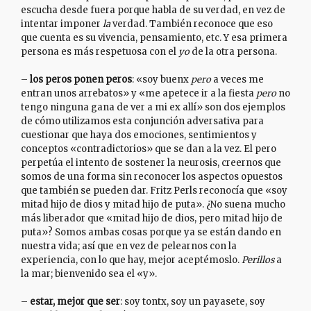
escucha desde fuera porque habla de su verdad, en vez de
intentar imponer
la
verdad. También reconoce que eso
que cuenta es su vivencia, pensamiento, etc. Y esa primera
persona es más respetuosa con el
yo
de la otra persona.
–
los peros ponen peros
: «soy buenx
pero
a veces me
entran unos arrebatos» y «me apetece ir a la fiesta
pero
no
tengo ninguna gana de ver a mi ex allí» son dos ejemplos
de cómo utilizamos esta conjunción adversativa para
cuestionar que haya dos emociones, sentimientos y
conceptos «contradictorios» que se dan a la vez. El pero
perpetúa el intento de sostener la neurosis, creernos que
somos de una forma sin reconocer los aspectos opuestos
que también se pueden dar. Fritz Perls reconocía que «soy
mitad hijo de dios y mitad hijo de puta». ¿No suena mucho
más liberador que «mitad hijo de dios, pero mitad hijo de
puta»? Somos ambas cosas porque ya se están dando en
nuestra vida; así que en vez de pelearnos con la
experiencia, con lo que hay, mejor aceptémoslo.
Perillos
a
la mar; bienvenido sea el «y».
–
estar, mejor que ser
: soy tontx, soy un payasete, soy