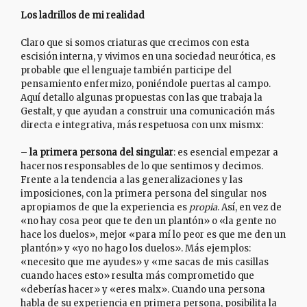
Los ladrillos de mi realidad
Claro que si somos criaturas que crecimos con esta
escisión interna, y vivimos en una sociedad neurótica, es
probable que el lenguaje también participe del
pensamiento enfermizo, poniéndole puertas al campo.
Aquí detallo algunas propuestas con las que trabaja la
Gestalt, y que ayudan a construir una comunicación más
directa e integrativa, más respetuosa con unx mismx:
–
la primera persona del singular
: es esencial empezar a
hacernos responsables de lo que sentimos y decimos.
Frente a la tendencia a las generalizaciones y las
imposiciones, con la primera persona del singular nos
apropiamos de que la experiencia es
propia
. Así, en vez de
«no hay cosa peor que te den un plantón» o «la gente no
hace los duelos», mejor «para mí lo peor es que me den un
plantón» y «yo no hago los duelos». Más ejemplos:
«necesito que me ayudes» y «me sacas de mis casillas
cuando haces esto» resulta más comprometido que
«deberías hacer» y «eres malx». Cuando una persona
habla de su experiencia en primera persona, posibilita la