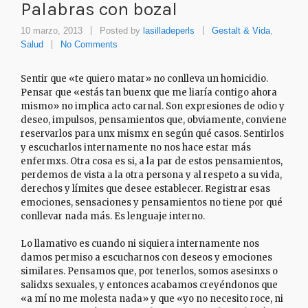
Palabras con bozal
10 marzo, 2013
Posted by
lasilladeperls
Gestalt & Vida
,
Salud
No Comments
Sentir que «te quiero matar» no conlleva un homicidio.
Pensar que «estás tan buenx que me liaría contigo ahora
mismo» no implica acto carnal. Son expresiones de odio y
deseo, impulsos, pensamientos que, obviamente, conviene
reservarlos para unx mismx en según qué casos. Sentirlos
y escucharlos internamente no nos hace estar más
enfermxs. Otra cosa es si, a la par de estos pensamientos,
perdemos de vista a la otra persona y al respeto a su vida,
derechos y límites que desee establecer. Registrar esas
emociones, sensaciones y pensamientos no tiene por qué
conllevar nada más. Es lenguaje interno.
Lo llamativo es cuando ni siquiera internamente nos
damos permiso a escucharnos con deseos y emociones
similares. Pensamos que, por tenerlos, somos asesinxs o
salidxs sexuales, y entonces acabamos creyéndonos que
«a mí no me molesta nada» y que «yo no necesito roce, ni